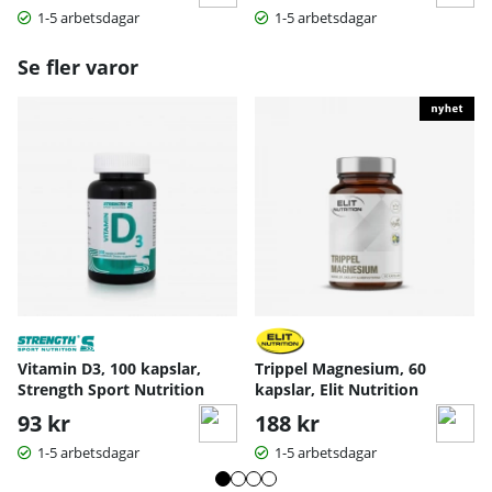
m
1-5 arbetsdagar
1-5 arbetsdagar
*DRI=Dagligt referensintag
Se fler varor
Vitamin D3, 100 kapslar,
Trippel Magnesium, 60
Strength Sport Nutrition
kapslar, Elit Nutrition
93 kr
188 kr
1-5 arbetsdagar
1-5 arbetsdagar