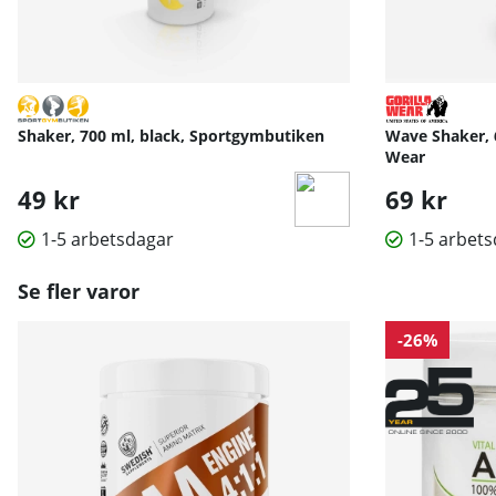
Shaker, 700 ml, black, Sportgymbutiken
Wave Shaker, 6
Wear
49 kr
69 kr
1-5 arbetsdagar
1-5 arbet
Se fler varor
-26%