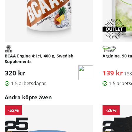
BCAA Engine 4:1:1, 400 g, Swedish
Arginine, 90 ta
Supplements
320 kr
139 kr
Ord
188
1-5 arbetsdagar
1-5 arbet
Andra köpte även
-52%
-26%