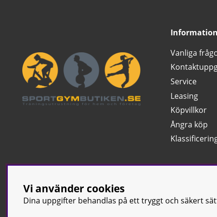
Informatio
Vanliga fråg
Kontaktuppg
Service
Leasing
Köpvillkor
Ångra köp
Klassificerin
Vi använder cookies
Dina uppgifter behandlas på ett tryggt och säkert sä
© Sport & Gym Bu