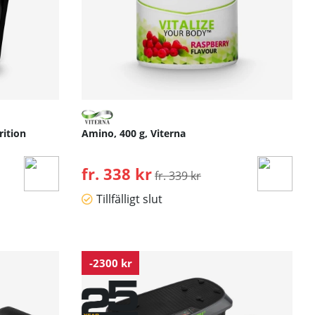
rition
Amino, 400 g, Viterna
fr. 338 kr
Ordinarie pris:
fr. 339 kr
Tillfälligt slut
-2300 kr