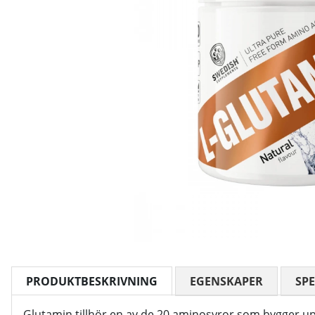
PRODUKTBESKRIVNING
EGENSKAPER
SPE
Glutamin tillhör en av de 20 aminosyror som bygger up