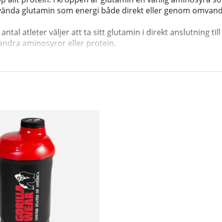
ända glutamin som energi både direkt eller genom omvandlin
al atleter väljer att ta sitt glutamin i direkt anslutning ti
ndra aminosyror eller protein.