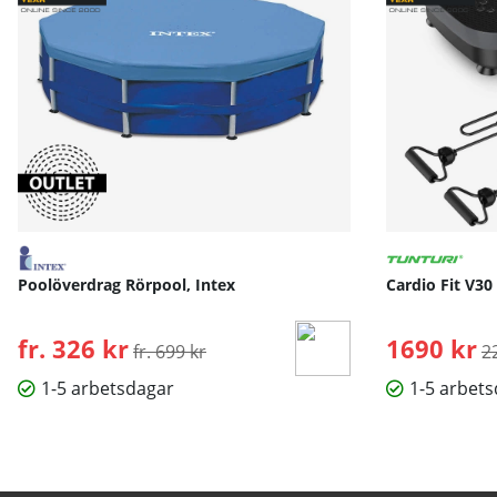
Poolöverdrag Rörpool, Intex
Cardio Fit V30
fr. 326 kr
Ordinarie pris:
1690 kr
O
fr. 699 kr
2
1-5 arbetsdagar
1-5 arbet