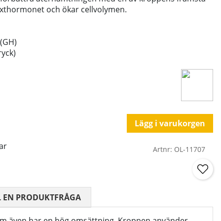
växthormonet och ökar cellvolymen.
 (GH)
ryck)
Lägg i varukorgen
ar
Artnr:
OL-11707
 0 AV 5 ANTAL BETYG 0
L EN PRODUKTFRÅGA
 som även har en hög omsättning. Kroppen använder