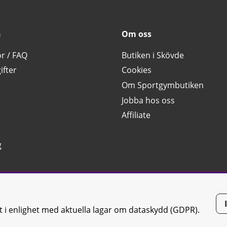
n
Om oss
or / FAQ
Butiken i Skövde
ifter
Cookies
Om Sportgymbutiken
Jobba hos oss
Affiliate
g
tt i enlighet med aktuella lagar om dataskydd (GDPR).
tiken JTC AB |
Kontakta oss
| All rights reserved | Org.nr: 556668-7058 | 