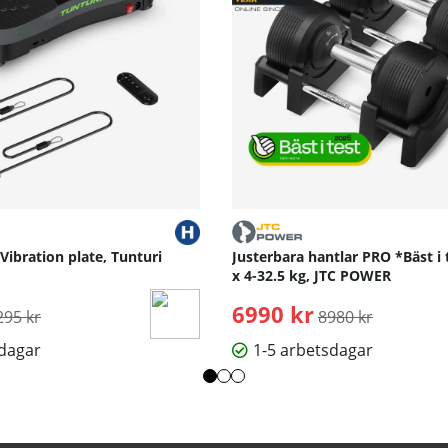
 Vibration plate, Tunturi
Justerbara hantlar PRO *Bäst i 
x 4-32.5 kg, JTC POWER
rdinarie pris:
6990 kr
Ordinarie pris:
295 kr
8980 kr
sdagar
1-5 arbetsdagar