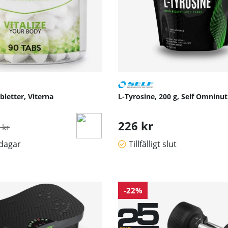
bletter, Viterna
L-Tyrosine, 200 g, Self Omninut
inarie pris:
226 kr
 kr
sdagar
Tillfälligt slut
-22%