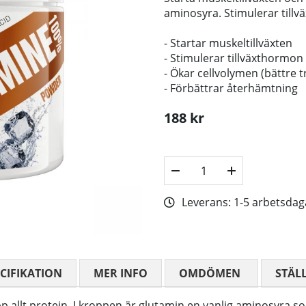
aminosyra. Stimulerar till
- Startar muskeltillväxten
- Stimulerar tillväxthormon
- Ökar cellvolymen (bättre t
- Förbättrar återhämtning
188
kr
Leverans:
1-5 arbetsdag
CIFIKATION
MER INFO
OMDÖMEN
MEDELBETYG
STÄL
p allt protein. I kroppen är glutamin en vanlig aminosyra