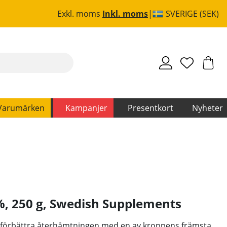
Exkl. moms
Inkl. moms
SVERIGE (SEK)
Varumärken
Kampanjer
Presentkort
Nyheter
, 250 g
,
Swedish Supplements
h förbättra återhämtningen med en av kroppens främsta