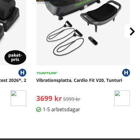
test 2026*, 2
Vibrationsplatta, Cardio Fit V20, Tunturi
3699 kr
Ordinarie pris:
5999 kr
1-5 arbetsdagar