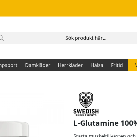
mpsport
Damkläder
Herrkläder
Hälsa
Fritid
L-Glutamine 100%
Starta muskeltillväxten oc