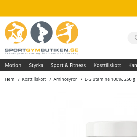
Motion
Styrka
Sport & Fitness
Kosttillskott
Ka
Hem
Kosttillskott
Aminosyror
L-Glutamine 100%, 250 g
Produktbilder L-Glutamine 100%, 250 g