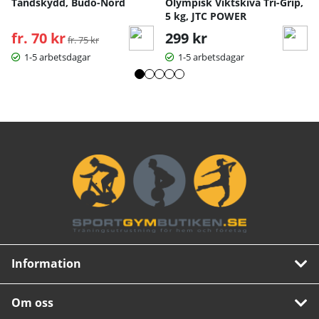
Tandskydd, Budo-Nord
Olympisk Viktskiva Tri-Grip,
5 kg, JTC POWER
fr. 70 kr
Ordinarie pris:
299 kr
fr. 75 kr
1-5 arbetsdagar
1-5 arbetsdagar
Information
Om oss