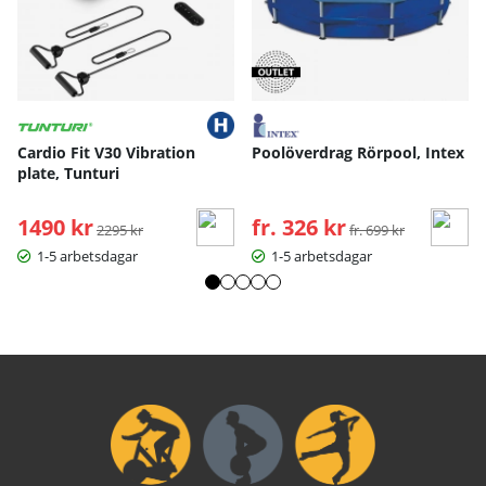
Cardio Fit V30 Vibration
Poolöverdrag Rörpool, Intex
plate, Tunturi
1490 kr
Ordinarie pris:
fr. 326 kr
Ordinarie pris:
2295 kr
fr. 699 kr
1-5 arbetsdagar
1-5 arbetsdagar