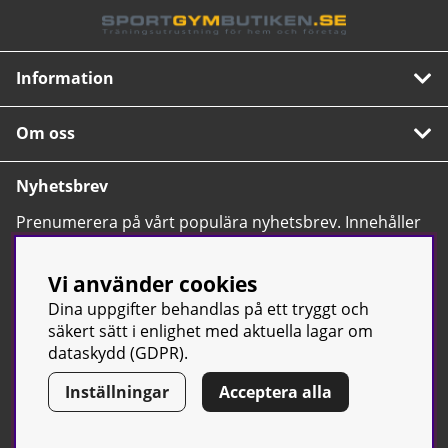
Information
Om oss
Nyhetsbrev
Prenumerera på vårt populära nyhetsbrev. Innehåller
tips, nyheter och våra allra bästa erbjudanden.
OK
Vi använder cookies
Dina uppgifter behandlas på ett tryggt och
säkert sätt i enlighet med aktuella lagar om
dataskydd (GDPR).
Inställningar
Acceptera alla
© Sport & Gym Butiken JTC AB |
Kontakta oss
| All rights reserved
| Org.nr: 556668-7058 | Tel: 0500-42 87 00