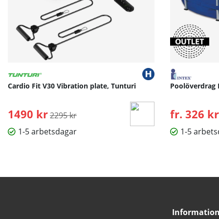
Cardio Fit V30 Vibration plate, Tunturi
Poolöverdrag 
1490 kr
Ordinarie pris:
fr. 326 kr
2295 kr
1-5 arbetsdagar
1-5 arbet
Informatio