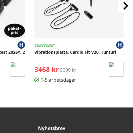
test 2026*, 2
Vibrationsplatta, Cardio Fit V20, Tunturi
3468 kr
Ordinarie pris:
5999 kr
1-5 arbetsdagar
Nyhetsbrev