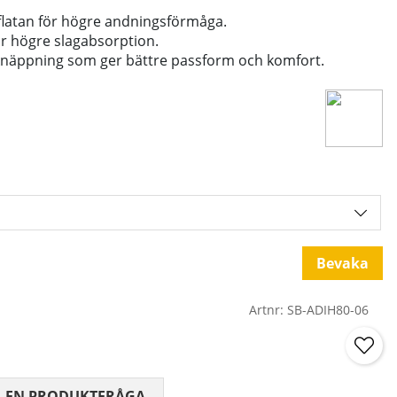
latan för högre andningsförmåga.
r högre slagabsorption.
näppning som ger bättre passform och komfort.
Bevaka
Artnr:
SB-ADIH80-06
 0 AV 5 ANTAL BETYG 0
L EN PRODUKTFRÅGA