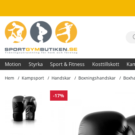
Motion
Styrka
Sport & Fitness
Kosttillskott
Ka
Hem
Kampsport
Handskar
Boxningshandskar
Boxha
Produktbilder Boxhandske Hybrid 80, svart
-17%