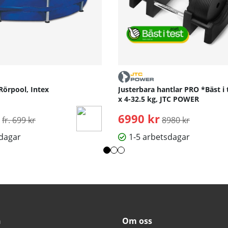
Rörpool, Intex
Justerbara hantlar PRO *Bäst i 
x 4-32.5 kg, JTC POWER
Ordinarie pris:
6990 kr
Ordinarie pris:
fr. 699 kr
8980 kr
sdagar
1-5 arbetsdagar
n
Om oss