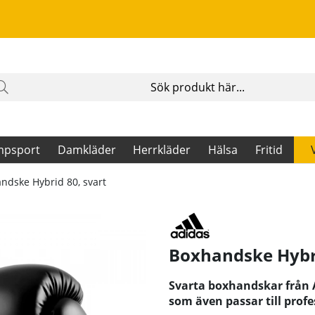
mpsport
Damkläder
Herrkläder
Hälsa
Fritid
ndske Hybrid 80, svart
Boxhandske Hybrid
Svarta boxhandskar från A
som även passar till profe