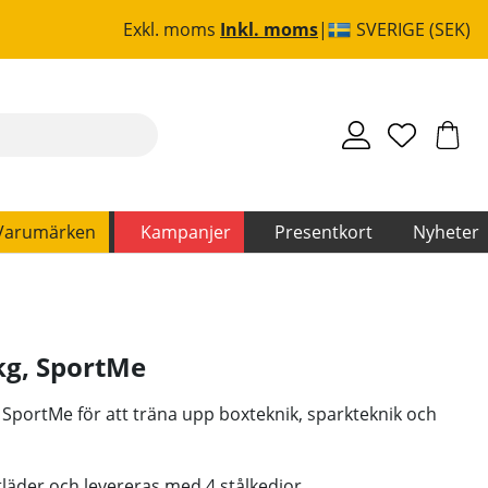
Exkl. moms
Inkl. moms
SVERIGE (SEK)
Varumärken
Kampanjer
Presentkort
Nyheter
kg
,
SportMe
n SportMe för att träna upp boxteknik, sparkteknik och
tläder och levereras med 4 stålkedjor.