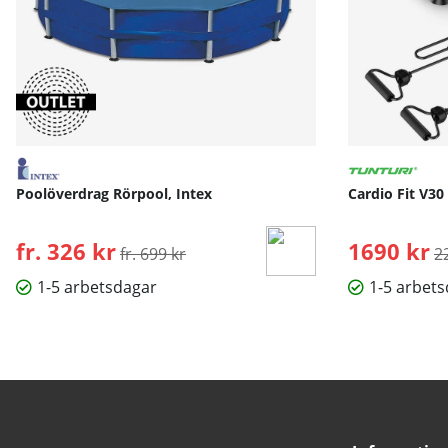
Poolöverdrag Rörpool, Intex
Cardio Fit V30
fr. 326 kr
Ordinarie pris:
1690 kr
O
fr. 699 kr
2
1-5 arbetsdagar
1-5 arbet