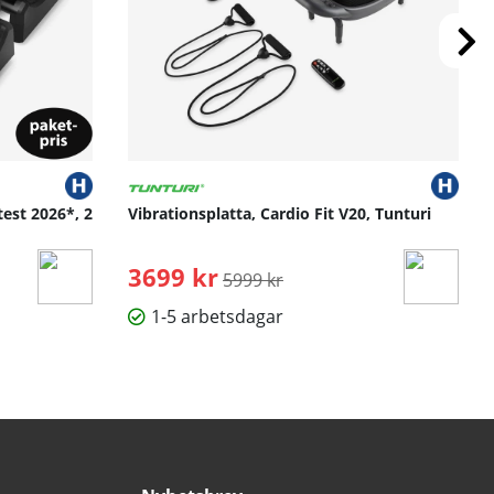
test 2026*, 2
Vibrationsplatta, Cardio Fit V20, Tunturi
3699 kr
Ordinarie pris:
5999 kr
1-5 arbetsdagar