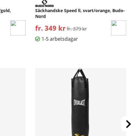
gold,
Säckhandske Speed ll, svart/orange, Budo-
Nord
fr. 349 kr
Ordinarie pris:
fr. 379 kr
1-5 arbetsdagar