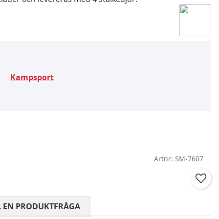
Kampsport
Artnr:
SM-7607
 0 AV 5 ANTAL BETYG 0
L EN PRODUKTFRÅGA