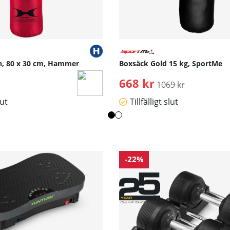
h, 80 x 30 cm, Hammer
Boxsäck Gold 15 kg, SportMe
668 kr
Ordinarie pris:
1069 kr
lut
Tillfälligt slut
-22%