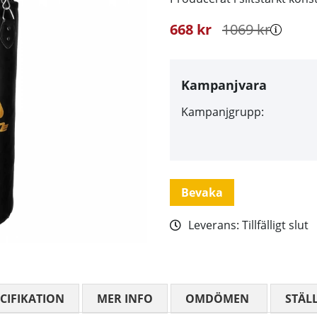
668
kr
1069
kr
Kampanjvara
Kampanjgrupp:
Bevaka
Leverans:
Tillfälligt slut
CIFIKATION
MER INFO
OMDÖMEN
MEDELBETYG
STÄL