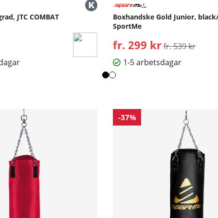
grad, JTC COMBAT
Boxhandske Gold Junior, black/
SportMe
fr. 299 kr
Ordinarie pris:
fr. 539 kr
sdagar
1-5 arbetsdagar
-37%