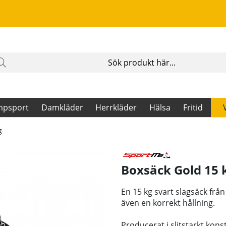
mpsport
Damkläder
Herrkläder
Hälsa
Fritid
g
Boxsäck Gold 15 
En 15 kg svart slagsäck frå
även en korrekt hållning.
Producerat i slitstarkt kons