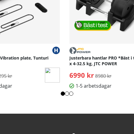
 Vibration plate, Tunturi
Justerbara hantlar PRO *Bäst i 
x 4-32.5 kg, JTC POWER
rdinarie pris:
6990 kr
Ordinarie pris:
295 kr
8980 kr
sdagar
1-5 arbetsdagar