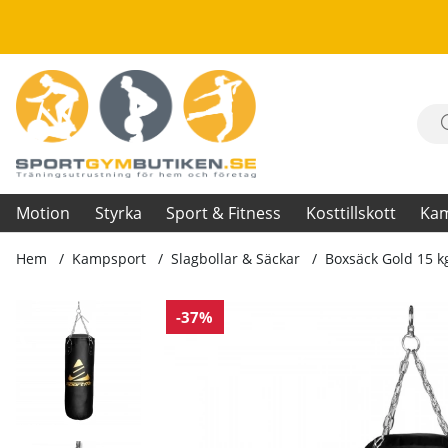
Motion
Styrka
Sport & Fitness
Kosttillskott
Ka
Hem
Kampsport
Slagbollar & Säckar
Boxsäck Gold 15 k
Produktbilder Boxsäck Gold 15 kg
-37%