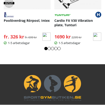
Poolöverdrag Rörpool, Intex
Cardio Fit V30 Vibration
plate, Tunturi
fr. 326 kr
Ordinarie pris:
1690 kr
Ordinarie pris:
fr. 699 kr
2295 kr
1-5 arbetsdagar
1-5 arbetsdagar