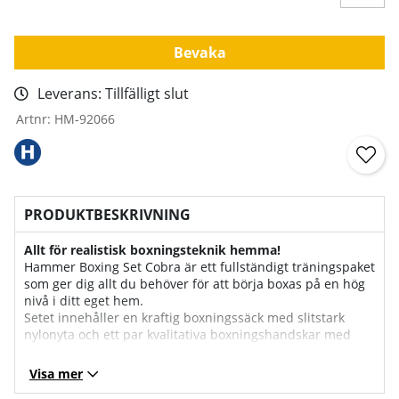
Bevaka
Leverans:
Tillfälligt slut
Artnr:
HM-92066
PRODUKTBESKRIVNING
Allt för realistisk boxningsteknik hemma!
Hammer Boxing Set Cobra är ett fullständigt träningspaket
som ger dig allt du behöver för att börja boxas på en hög
nivå i ditt eget hem.
Setet innehåller en kraftig boxningssäck med slitstark
nylonyta och ett par kvalitativa boxningshandskar med
ergonomisk form och bekväm stoppning.
Tillsammans ger de en realistisk och komplett
Visa mer
träningsupplevelse som främjar både teknik, styrka och