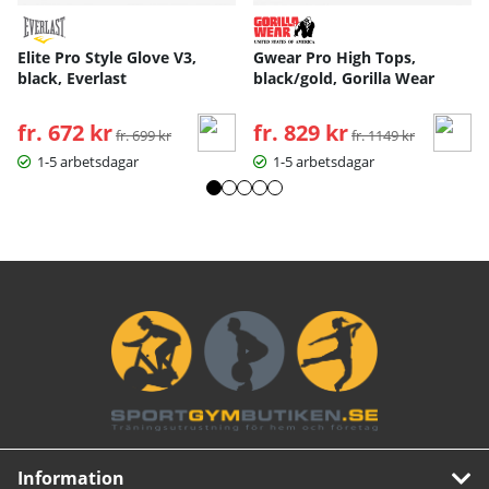
Elite Pro Style Glove V3,
Gwear Pro High Tops,
black, Everlast
black/gold, Gorilla Wear
fr. 672 kr
Ordinarie pris:
fr. 829 kr
Ordinarie pris:
fr. 699 kr
fr. 1149 kr
1-5 arbetsdagar
1-5 arbetsdagar
Information