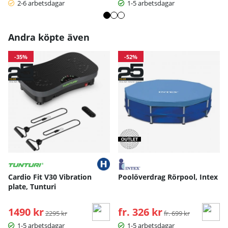
2-6 arbetsdagar
1-5 arbetsdagar
Andra köpte även
-35%
-52%
Cardio Fit V30 Vibration
Poolöverdrag Rörpool, Intex
plate, Tunturi
1490 kr
Ordinarie pris:
fr. 326 kr
Ordinarie pris:
2295 kr
fr. 699 kr
1-5 arbetsdagar
1-5 arbetsdagar