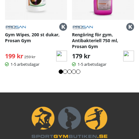
Gym Wipes, 200 st dukar,
Rengöring för gym,
Prosan Gym
Antibakteriell 750 ml,
Prosan Gym
199 kr
Ordinarie pris:
179 kr
259 kr
1-5 arbetsdagar
1-5 arbetsdagar