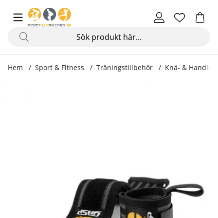
Hem
Sport & Fitness
Träningstillbehör
Knä- & Handled
Produktbilder Hardcore Wrist Wraps, black/grey