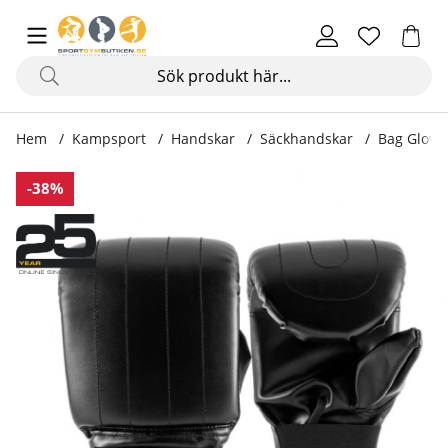
Hem
Kampsport
Handskar
Säckhandskar
Bag Gloves
Produktbilder Bag Gloves, black
-38%