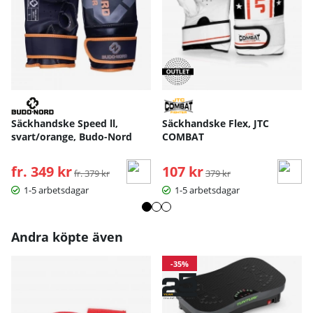
Säckhandske Speed ll,
Säckhandske Flex, JTC
svart/orange, Budo-Nord
COMBAT
fr. 349 kr
Ordinarie pris:
107 kr
Ordinarie pris:
fr. 379 kr
379 kr
1-5 arbetsdagar
1-5 arbetsdagar
Andra köpte även
-35%