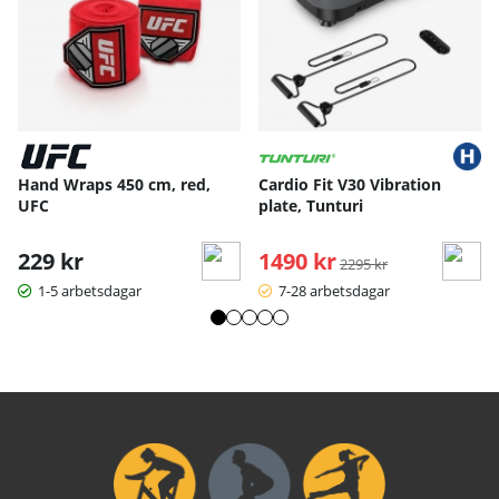
Hand Wraps 450 cm, red,
Cardio Fit V30 Vibration
UFC
plate, Tunturi
229 kr
1490 kr
Ordinarie pris:
2295 kr
1-5 arbetsdagar
7-28 arbetsdagar