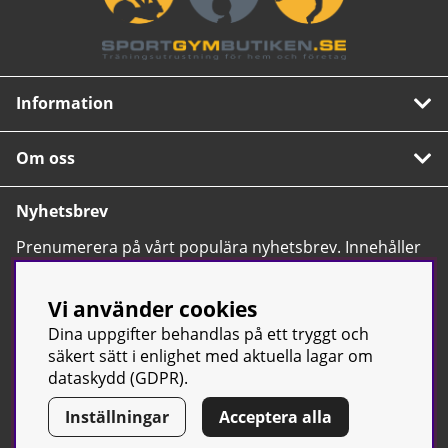
Information
Om oss
Nyhetsbrev
Prenumerera på vårt populära nyhetsbrev. Innehåller
tips, nyheter och våra allra bästa erbjudanden.
OK
Vi använder cookies
Dina uppgifter behandlas på ett tryggt och
säkert sätt i enlighet med aktuella lagar om
dataskydd (GDPR).
Inställningar
Acceptera alla
© Sport & Gym Butiken JTC AB |
Kontakta oss
| All rights reserved
| Org.nr: 556668-7058 | Tel: 0500-42 87 00