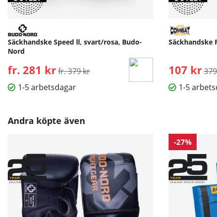
Säckhandske Speed ll, svart/rosa, Budo-
Säckhandske 
Nord
fr. 281 kr
Ordinarie pris:
107 kr
Ord
fr. 379 kr
379
1-5 arbetsdagar
1-5 arbet
Andra köpte även
-27%