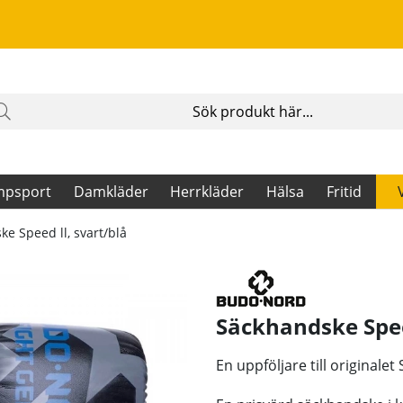
mpsport
Damkläder
Herrkläder
Hälsa
Fritid
e Speed ll, svart/blå
Säckhandske Spee
En uppföljare till original