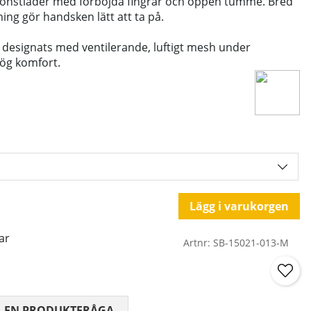
konstläder med förböjda fingrar och öppen tumme. Bred
ng gör handsken lätt att ta på.
designats med ventilerande, luftigt mesh under
ög komfort.
Lägg i varukorgen
ar
Artnr:
SB-15021-013-M
 0 AV 5 ANTAL BETYG 0
L EN PRODUKTFRÅGA