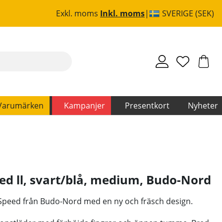
Exkl. moms
Inkl. moms
SVERIGE (SEK)
Varumärken
Kampanjer
Presentkort
Nyheter
d ll, svart/blå, medium
,
Budo-Nord
et Speed från Budo-Nord med en ny och fräsch design.