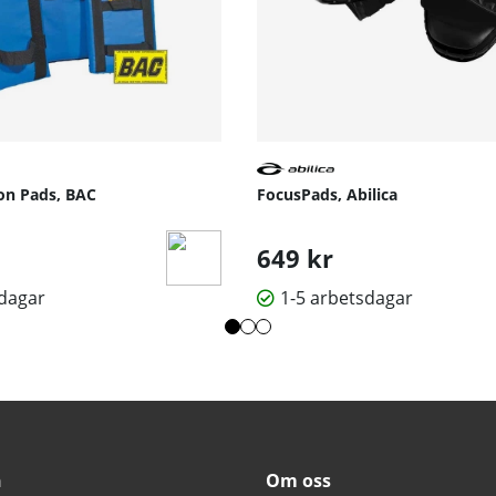
on Pads, BAC
FocusPads, Abilica
649 kr
sdagar
1-5 arbetsdagar
n
Om oss