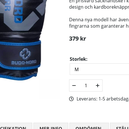
En prisvärd säckhandske i 
design och kardboreknäppni
Denna nya modell har även 
fingrarna som garanterar h
379
kr
Storlek:
Leverans:
1-5 arbetsdag
CIFIKATION
MER INFO
OMDÖMEN
MEDELBETYG
STÄL