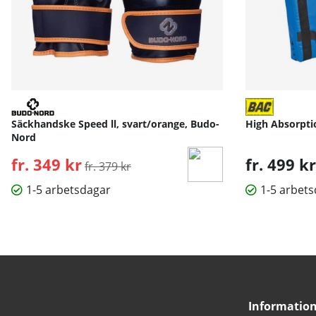
Säckhandske Speed ll, svart/orange, Budo-
High Absorpti
Nord
fr. 349 kr
Ordinarie pris:
fr. 499 kr
fr. 379 kr
1-5 arbetsdagar
1-5 arbet
Informatio