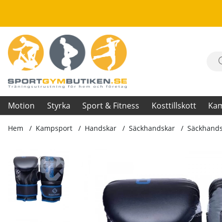
Motion
Styrka
Sport & Fitness
Kosttillskott
Ka
Hem
Kampsport
Handskar
Säckhandskar
Säckhandsk
Produktbilder Säckhandske Speed ll, svart/blå