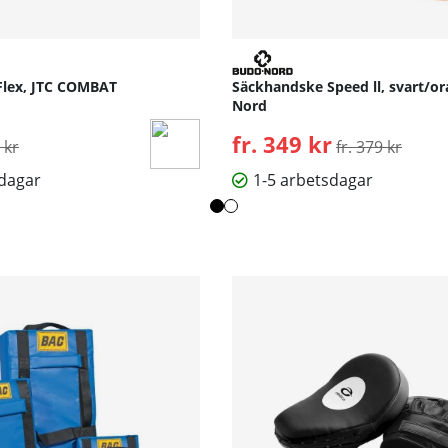
Flex, JTC COMBAT
Säckhandske Speed ll, svart/or
Nord
inarie pris:
fr. 349 kr
Ordinarie pris:
 kr
fr. 379 kr
sdagar
1-5 arbetsdagar