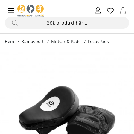
Hem
Kampsport
Mittsar & Pads
FocusPads
Produktbilder FocusPads