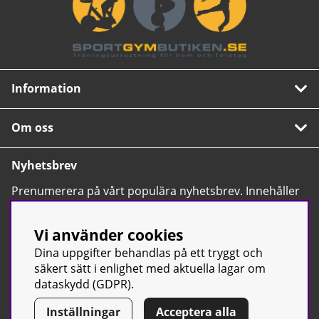
Information
Om oss
Nyhetsbrev
Prenumerera på vårt populära nyhetsbrev. Innehåller
tips, nyheter och våra allra bästa erbjudanden.
OK
Vi använder cookies
Dina uppgifter behandlas på ett tryggt och
säkert sätt i enlighet med aktuella lagar om
dataskydd (GDPR).
Inställningar
Acceptera alla
© Sport & Gym Butiken JTC AB |
Kontakta oss
| All rights reserved