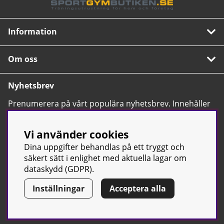
Information
Om oss
Nyhetsbrev
Prenumerera på vårt populära nyhetsbrev. Innehåller
tips, nyheter och våra allra bästa erbjudanden.
OK
Vi använder cookies
Dina uppgifter behandlas på ett tryggt och
säkert sätt i enlighet med aktuella lagar om
dataskydd (GDPR).
Inställningar
Acceptera alla
© Sport & Gym Butiken JTC AB |
Kontakta oss
| All rights reserved
| Org.nr: 556668-7058 | Tel: 0500-42 87 00