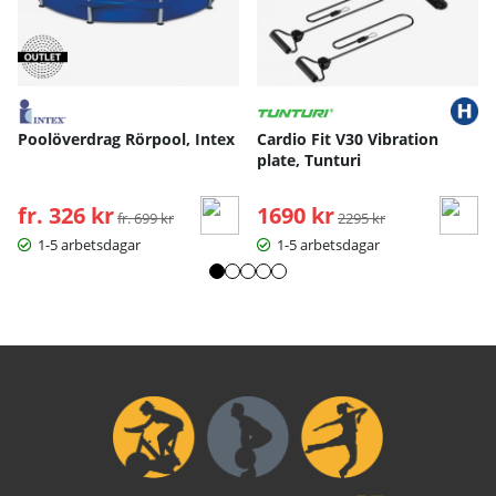
Poolöverdrag Rörpool, Intex
Cardio Fit V30 Vibration
plate, Tunturi
fr. 326 kr
Ordinarie pris:
1690 kr
Ordinarie pris:
fr. 699 kr
2295 kr
1-5 arbetsdagar
1-5 arbetsdagar