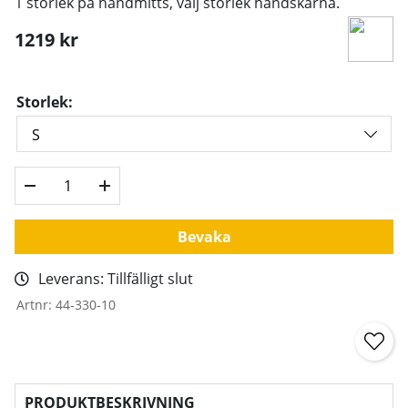
1 storlek på handmitts, välj storlek handskarna.
1219
kr
Storlek:
Bevaka
Leverans:
Tillfälligt slut
Artnr:
44-330-10
PRODUKTBESKRIVNING