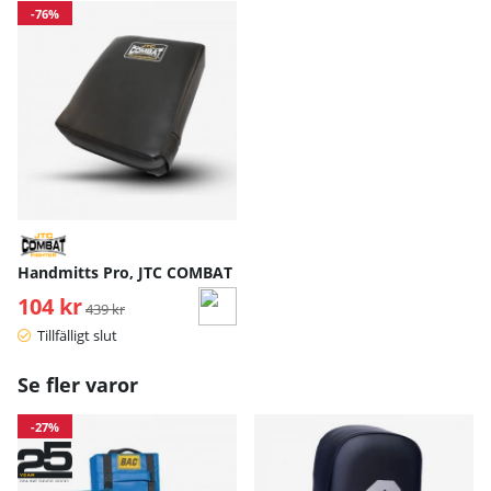
-76%
Handmitts Pro, JTC COMBAT
104 kr
Ordinarie pris:
439 kr
Tillfälligt slut
Se fler varor
-27%