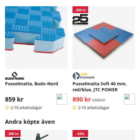
-200 kr
Pusselmatta, Budo-Nord
Pusselmatta Soft 40 mm,
red/blue, JTC POWER
859 kr
890 kr
Ordinarie pris:
1090 kr
2-10 arbetsdagar
2-10 arbetsdagar
Andra köpte även
-200 kr
-52%