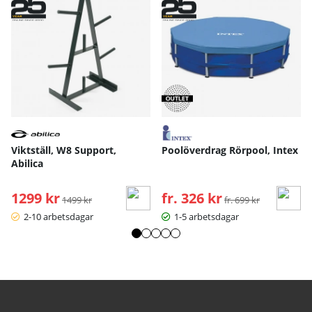
Viktställ, W8 Support,
Poolöverdrag Rörpool, Intex
Abilica
1299 kr
Ordinarie pris:
fr. 326 kr
Ordinarie pris:
1499 kr
fr. 699 kr
2-10 arbetsdagar
1-5 arbetsdagar