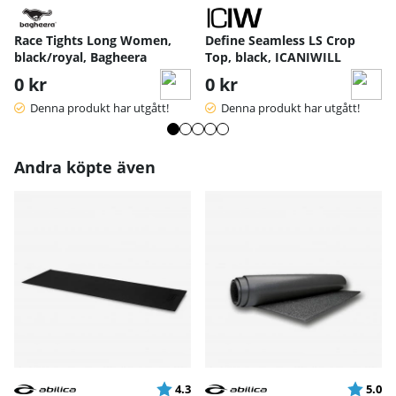
Race Tights Long Women,
Define Seamless LS Crop
black/royal, Bagheera
Top, black, ICANIWILL
0 kr
0 kr
Denna produkt har utgått!
Denna produkt har utgått!
Andra köpte även
Betyg:
utav 5 stjärnor
Betyg:
ut
4.3
5.0