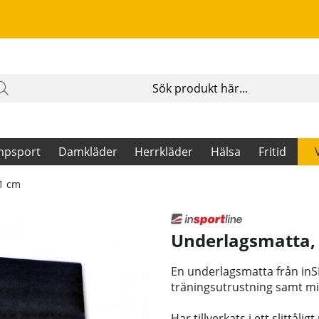
mpsport
Damkläder
Herrkläder
Hälsa
Fritid
81 cm
Underlagsmatta, 
En underlagsmatta från inS
träningsutrustning samt mi
Har tillverkats i ett slittål