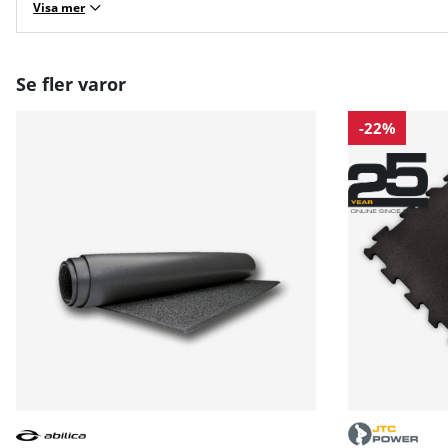
Visa mer
Se fler varor
-22%