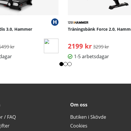
dis 3.0, Hammer
Träningsbänk Force 2.0, Hamm
rdinarie pris:
2199 kr
Ordinarie pris:
5499 kr
3299 kr
sdagar
1-5 arbetsdagar
n
Om oss
or / FAQ
Butiken i Skövde
ifter
Cookies