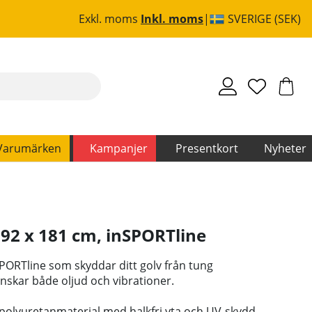
Exkl. moms
Inkl. moms
SVERIGE (SEK)
Varumärken
Kampanjer
Presentkort
Nyheter
92 x 181 cm
,
inSPORTline
PORTline som skyddar ditt golv från tung
nskar både oljud och vibrationer.
igt polyuretanmaterial med halkfri yta och UV-skydd.