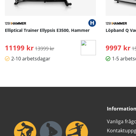
Elliptical Trainer Ellypsis E3500, Hammer
Löpband Q Va
11199 kr
Ordinarie pris:
9997 kr
O
13999 kr
1
2-10 arbetsdagar
1-5 arbet
Informatio
Vanliga fråg
Kontaktuppg