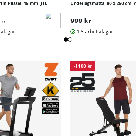
1m Pussel, 15 mm, JTC
Underlagsmatta, 80 x 250 cm, A
inarie pris:
999 kr
 kr
tsdagar
1-5 arbetsdagar
-1100 kr