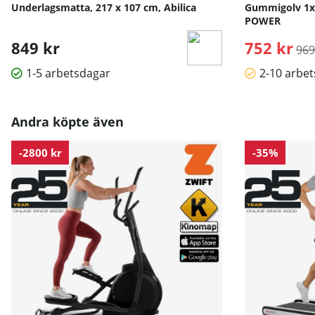
Underlagsmatta, 217 x 107 cm, Abilica
Gummigolv 1x
POWER
849 kr
752 kr
Ord
969
1-5 arbetsdagar
2-10 arbe
Andra köpte även
-2800 kr
-35%