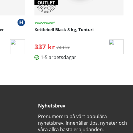
er
Kettlebell Black 8 kg, Tunturi
337 kr
Ordinarie pris:
749 kr
1-5 arbetsdagar
Nyhetsbrev
Prenumerera på vårt populära
nyhetsbrev. Innehåller tips, nyheter och
våra allra bästa erbjudanden.