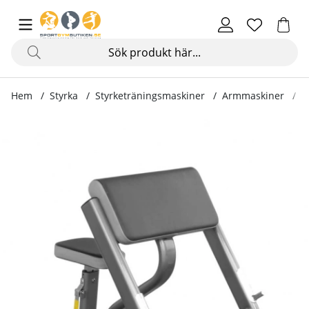
Hem
Styrka
Styrketräningsmaskiner
Armmaskiner
S
Produktbilder Seated Preacher Curl IT7002