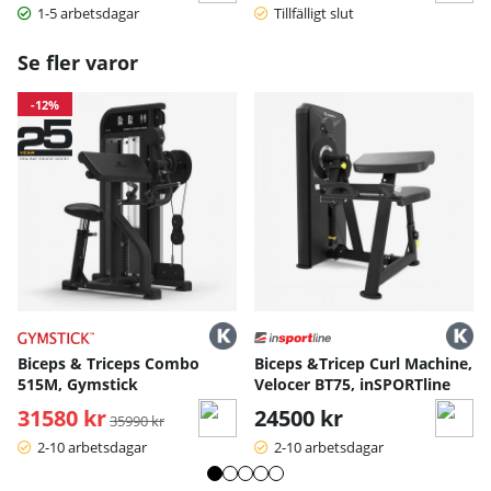
1-5 arbetsdagar
Tillfälligt slut
Se fler varor
-12%
Biceps & Triceps Combo
Biceps &Tricep Curl Machine,
515M, Gymstick
Velocer BT75, inSPORTline
31580 kr
Ordinarie pris:
24500 kr
35990 kr
2-10 arbetsdagar
2-10 arbetsdagar