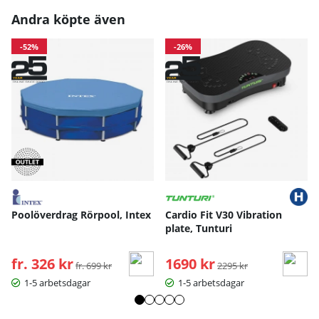
Andra köpte även
-52%
-26%
Poolöverdrag Rörpool, Intex
Cardio Fit V30 Vibration
plate, Tunturi
fr. 326 kr
Ordinarie pris:
1690 kr
Ordinarie pris:
fr. 699 kr
2295 kr
1-5 arbetsdagar
1-5 arbetsdagar