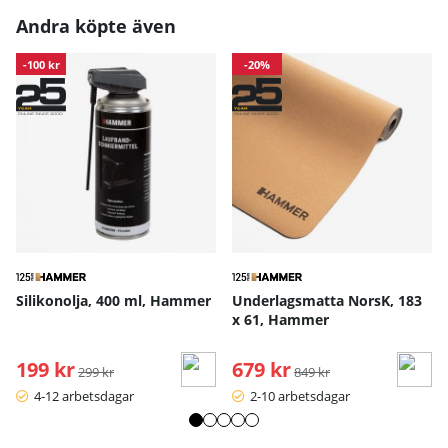
Andra köpte även
-100 kr
-20%
Silikonolja, 400 ml, Hammer
Underlagsmatta NorsK, 183
x 61, Hammer
199 kr
Ordinarie pris:
679 kr
Ordinarie pris:
299 kr
849 kr
4-12 arbetsdagar
2-10 arbetsdagar