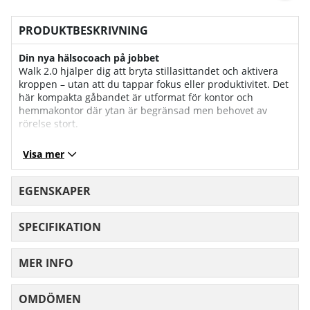
PRODUKTBESKRIVNING
Din nya hälsocoach på jobbet
Walk 2.0 hjälper dig att bryta stillasittandet och aktivera
kroppen – utan att du tappar fokus eller produktivitet. Det
här kompakta gåbandet är utformat för kontor och
hemmakontor där ytan är begränsad men behovet av
rörelse stort.
Passar överallt
Visa mer
Med en total höjd på endast 16 cm och måtten 128 x 58
cm är Walk 2.0 det mest kompakta gåbandet i sin klass.
Ställ det under skrivbordet, vid TV:n eller i arbetsrummet –
EGENSKAPER
och rulla enkelt undan det efteråt med de inbyggda
transporthjulen.
SPECIFIKATION
Tyst och diskret drift
Tack vare en effektiv DC-motor på 1,25 hk (1,75 hk max)
MER INFO
och dämpad gångyta kan du röra dig tyst – utan att störa
andra i rummet.
OMDÖMEN
MEDELBETYG 0 AV 5 ANTAL BETYG 0
Full kontroll via fjärrkontroll