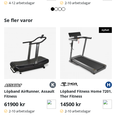
Max användarvikt: 120 kg
4-12 arbetsdagar
2-10 arbetsdagar
Mått: 128 × 58 × 16 cm
Transporthjul: Ja
Bruksanvisning / manual »
Se fler varor
Löpband AirRunner, Assault
Löpband Fitness Home 7201,
Fitness
Thor Fitness
61900 kr
14500 kr
2-10 arbetsdagar
2-10 arbetsdagar