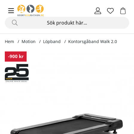
Hem
Motion
Löpband
Kontorsgåband Walk 2.0
Produktbilder Kontorsgåband Walk 2.0
-900 kr