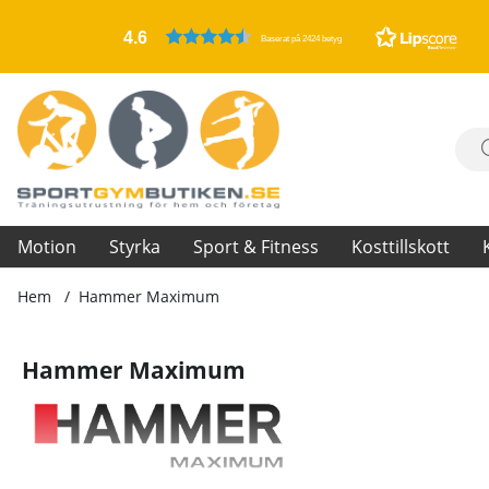
4.6
Baserat på 2424 betyg
Motion
Styrka
Sport & Fitness
Kosttillskott
Hem
Hammer Maximum
Hammer Maximum