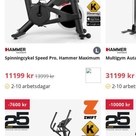
Spinningcykel Speed Pro, Hammer Maximum
Multigym Aut
11199 kr
Ordinarie pris:
31199 kr
13999 kr
2-10 arbetsdagar
2-10 arbe
-7600 kr
-10000 kr