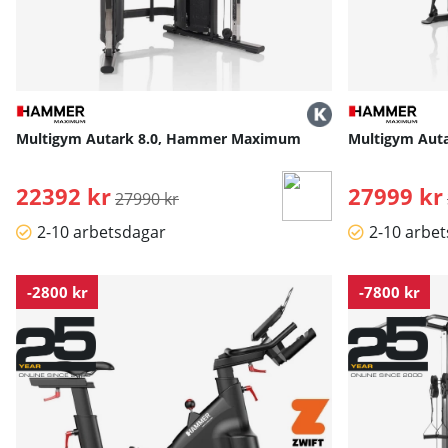
Multigym Autark 8.0, Hammer Maximum
Multigym Aut
22392 kr
Ordinarie pris:
27999 kr
27990 kr
2-10 arbetsdagar
2-10 arbe
-2800 kr
-7800 kr