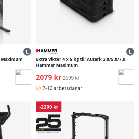
r Maximum
Extra vikter 4 x 5 kg till Autark 3.0/5.0/7.0,
Hammer Maximum
2079 kr
Ordinarie pris:
2599 kr
2-10 arbetsdagar
-2200 kr