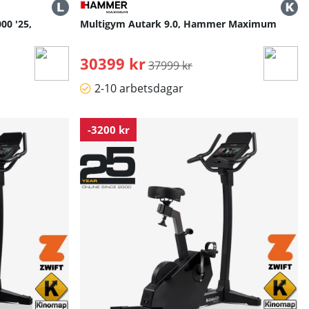
00 '25,
Multigym Autark 9.0, Hammer Maximum
30399 kr
Ordinarie pris:
37999 kr
2-10 arbetsdagar
-3200 kr