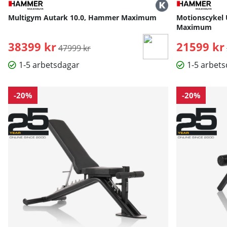
Multigym Autark 10.0, Hammer Maximum
Motionscykel 
Maximum
38399 kr
Ordinarie pris:
21599 kr
47999 kr
1-5 arbetsdagar
1-5 arbet
-20%
-20%