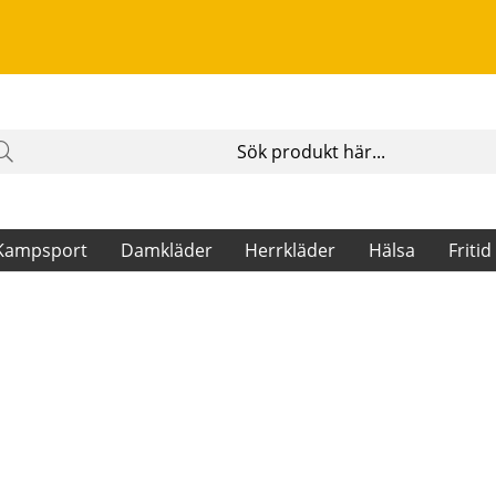
Kampsport
Damkläder
Herrkläder
Hälsa
Fritid