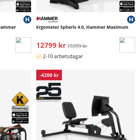
 Hammer
Ergometer Spheris 4.0, Hammer Maximum
12799 kr
Ordinarie pris:
15999 kr
2-10 arbetsdagar
-4200 kr