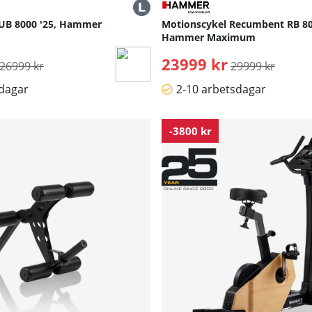
UB 8000 '25, Hammer
Motionscykel Recumbent RB 80
Hammer Maximum
Ordinarie pris:
23999 kr
Ordinarie pris:
26999 kr
29999 kr
sdagar
2-10 arbetsdagar
-3800 kr