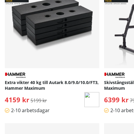
Extra vikter 40 kg till Autark 8.0/9.0/10.0/FT3,
Skivstångsstä
Hammer Maximum
Maximum
4159 kr
Ordinarie pris:
6399 kr
O
5199 kr
7
2-10 arbetsdagar
2-10 arbe