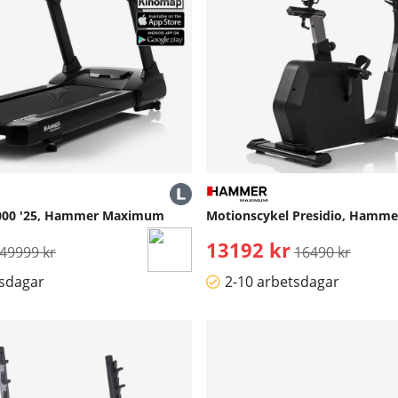
000 '25, Hammer Maximum
Motionscykel Presidio, Hamm
Ordinarie pris:
13192 kr
Ordinarie pris:
49999 kr
16490 kr
tsdagar
2-10 arbetsdagar