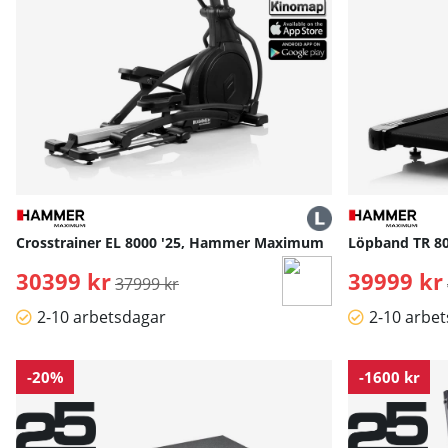
Crosstrainer EL 8000 '25, Hammer Maximum
Löpband TR 8
30399 kr
Ordinarie pris:
39999 kr
37999 kr
2-10 arbetsdagar
2-10 arbe
-20%
-1600 kr