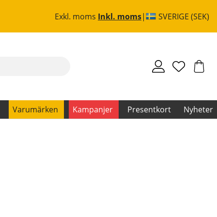
Exkl. moms
Inkl. moms
SVERIGE (SEK)
Varumärken
Kampanjer
Presentkort
Nyheter