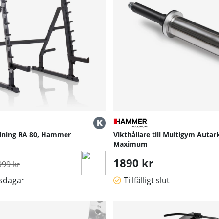
llning RA 80, Hammer
Vikthållare till Multigym Auta
Maximum
rdinarie pris:
1890 kr
999 kr
tsdagar
Tillfälligt slut