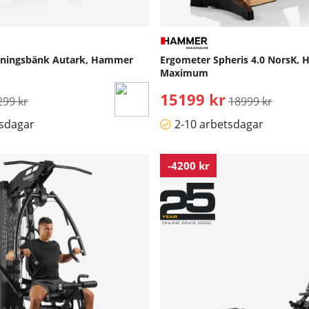
Träningsbänk Autark, Hammer
Ergometer Spheris 4.0 NorsK,
Maximum
rdinarie pris:
15199 kr
Ordinarie pris:
299 kr
18999 kr
tsdagar
2-10 arbetsdagar
-4200 kr