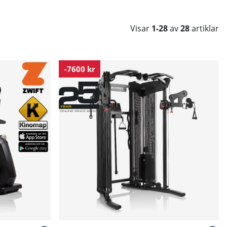
Visar
1-28
av
28
artiklar
-7600 kr