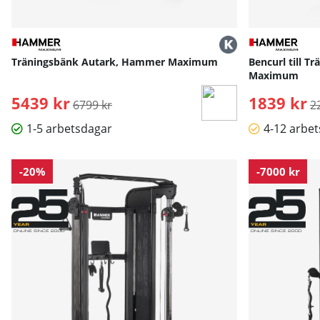
Träningsbänk Autark, Hammer Maximum
Bencurl till 
Maximum
5439 kr
Ordinarie pris:
1839 kr
O
6799 kr
2
1-5 arbetsdagar
4-12 arbe
-20%
-7000 kr