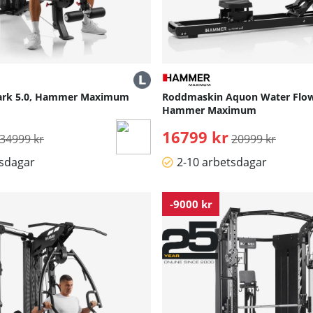
ark 5.0, Hammer Maximum
Roddmaskin Aquon Water Flow
Hammer Maximum
Ordinarie pris:
16799 kr
Ordinarie pris:
34999 kr
20999 kr
tsdagar
2-10 arbetsdagar
-9000 kr