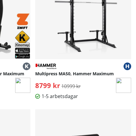
er Maximum
Multipress MA50, Hammer Maximum
8799 kr
Ordinarie pris:
10999 kr
1-5 arbetsdagar