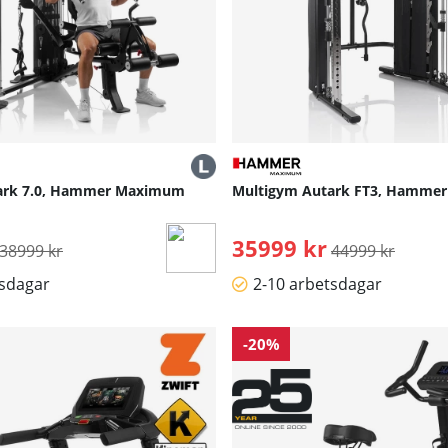
ark 7.0, Hammer Maximum
Multigym Autark FT3, Hamme
Ordinarie pris:
35999 kr
Ordinarie pris:
38999 kr
44999 kr
tsdagar
2-10 arbetsdagar
-20%