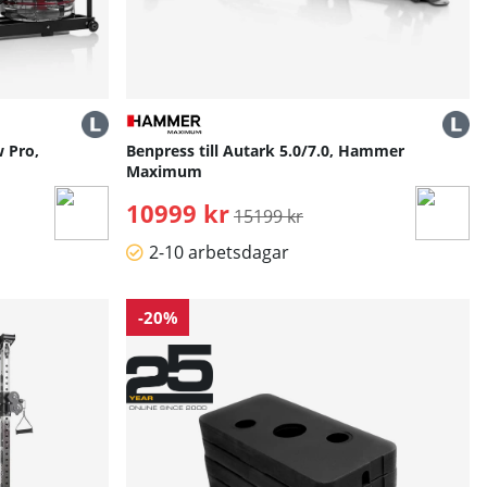
 Pro,
Benpress till Autark 5.0/7.0, Hammer
Maximum
10999 kr
Ordinarie pris:
15199 kr
2-10 arbetsdagar
-20%