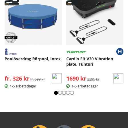
Poolöverdrag Rörpool, Intex
Cardio Fit V30 Vibration
plate, Tunturi
fr. 326 kr
Ordinarie pris:
1690 kr
Ordinarie pris:
fr. 699 kr
2295 kr
1-5 arbetsdagar
1-5 arbetsdagar