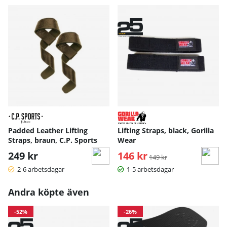
Padded Leather Lifting
Lifting Straps, black, Gorilla
Straps, braun, C.P. Sports
Wear
249 kr
146 kr
Ordinarie pris:
149 kr
2-6 arbetsdagar
1-5 arbetsdagar
Andra köpte även
-52%
-26%