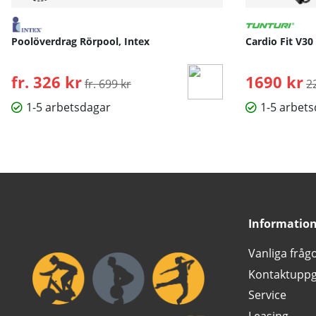
Poolöverdrag Rörpool, Intex
Cardio Fit V30
fr. 326 kr
Ordinarie pris:
1690 kr
O
fr. 699 kr
2
1-5 arbetsdagar
1-5 arbet
Informatio
Vanliga fråg
Kontaktuppg
Service
Leasing