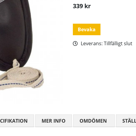
339
kr
Bevaka
Leverans:
Tillfälligt slut
CIFIKATION
MER INFO
OMDÖMEN
MEDELBETYG
STÄL