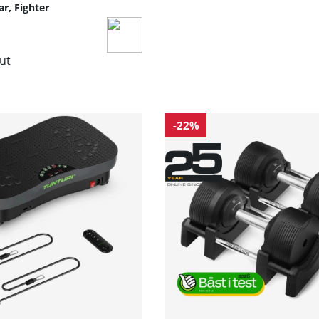
r, Fighter
lut
-22%