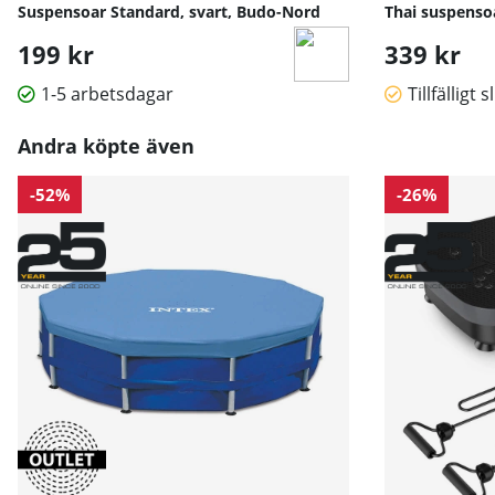
Suspensoar Standard, svart, Budo-Nord
Thai suspensoa
199 kr
339 kr
1-5 arbetsdagar
Tillfälligt s
Andra köpte även
-52%
-26%