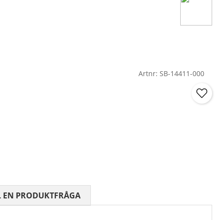
Artnr:
SB-14411-000
 0 AV 5 ANTAL BETYG 0
L EN PRODUKTFRÅGA