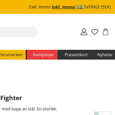
Exkl. moms
Inkl. moms
SVERIGE (SEK)
Varumärken
Kampanjer
Presentkort
Nyheter
,
Fighter
 med kopp av stål. En storlek.