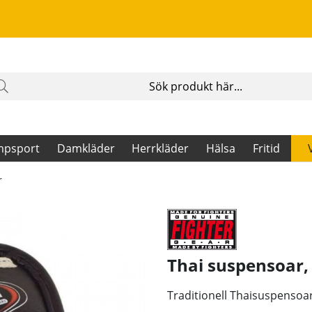
mpsport
Damkläder
Herrkläder
Hälsa
Fritid
r
Thai suspensoar
Traditionell Thaisuspensoar