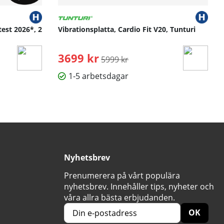
test 2026*, 2
Vibrationsplatta, Cardio Fit V20, Tunturi
3699 kr
Ordinarie pris:
5999 kr
1-5 arbetsdagar
Nyhetsbrev
Prenumerera på vårt populära
nyhetsbrev. Innehåller tips, nyheter och
våra allra bästa erbjudanden.
OK