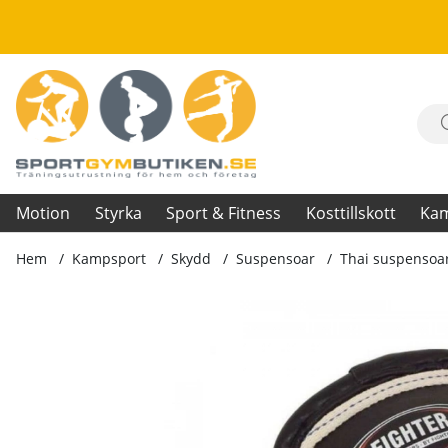
Motion
Styrka
Sport & Fitness
Kosttillskott
Ka
Hem
Kampsport
Skydd
Suspensoar
Thai suspensoa
Produktbilder Thai suspensoar