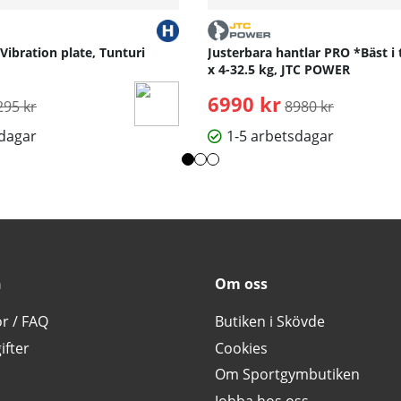
 Vibration plate, Tunturi
Justerbara hantlar PRO *Bäst i 
x 4-32.5 kg, JTC POWER
rdinarie pris:
6990 kr
Ordinarie pris:
295 kr
8980 kr
sdagar
1-5 arbetsdagar
n
Om oss
or / FAQ
Butiken i Skövde
ifter
Cookies
Om Sportgymbutiken
Jobba hos oss