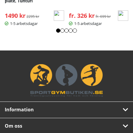
plate, Tunturi
1490 kr
Ordinarie pris:
fr. 326 kr
Ordinarie pris:
2295 kr
fr. 699 kr
1-5 arbetsdagar
1-5 arbetsdagar
Information
Om oss