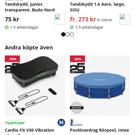
Tandskydd, junior,
Tandskydd 1.6 Aero, large,
transparent, Budo-Nord
SISU
75 kr
fr. 273 kr
Ordinarie pris:
fr. 299 kr
1-5 arbetsdagar
1-5 arbetsdagar
Andra köpte även
-35%
-52%
Cardio Fit V30 Vibration
Poolöverdrag Rörpool, Intex