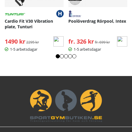
Cardio Fit V30 Vibration
Poolöverdrag Rörpool, Intex
plate, Tunturi
1490 kr
Ordinarie pris:
fr. 326 kr
Ordinarie pris:
2295 kr
fr. 699 kr
1-5 arbetsdagar
1-5 arbetsdagar