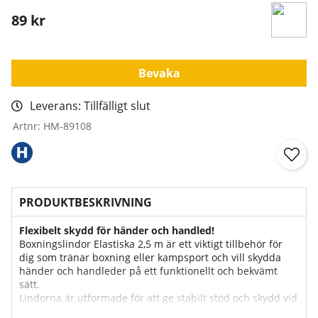
89
kr
Bevaka
Leverans:
Tillfälligt slut
Artnr:
HM-89108
PRODUKTBESKRIVNING
Flexibelt skydd för händer och handled!
Boxningslindor Elastiska 2,5 m är ett viktigt tillbehör för
dig som tränar boxning eller kampsport och vill skydda
händer och handleder på ett funktionellt och bekvämt
sätt.
Lindorna är utformade för att ge stabilt stöd och skydd vid
säckträning, sparring och all slags slagträning där