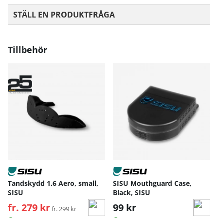
STÄLL EN PRODUKTFRÅGA
Tillbehör
Tandskydd 1.6 Aero, small,
SISU Mouthguard Case,
SISU
Black, SISU
fr. 279 kr
Ordinarie pris:
99 kr
fr. 299 kr