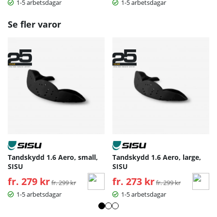
1-5 arbetsdagar
1-5 arbetsdagar
Se fler varor
Tandskydd 1.6 Aero, small,
Tandskydd 1.6 Aero, large,
SISU
SISU
fr. 279 kr
Ordinarie pris:
fr. 273 kr
Ordinarie pris:
fr. 299 kr
fr. 299 kr
1-5 arbetsdagar
1-5 arbetsdagar