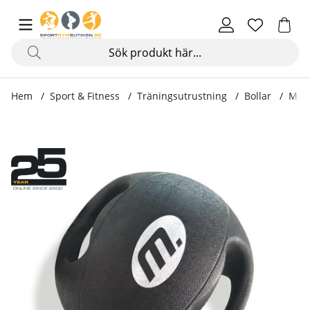
Hem
Sport & Fitness
Träningsutrustning
Bollar
Medi
Produktbilder Medicinboll Grip