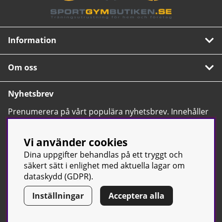
Information
Om oss
Nyhetsbrev
Prenumerera på vårt populära nyhetsbrev. Innehåller
tips, nyheter och våra allra bästa erbjudanden.
OK
Vi använder cookies
Dina uppgifter behandlas på ett tryggt och
säkert sätt i enlighet med aktuella lagar om
dataskydd (GDPR).
Inställningar
Acceptera alla
© Sport & Gym Butiken JTC AB |
Kontakta oss
| All rights reserved
| Org.nr: 556668-7058 | Tel: 0500-42 87 00