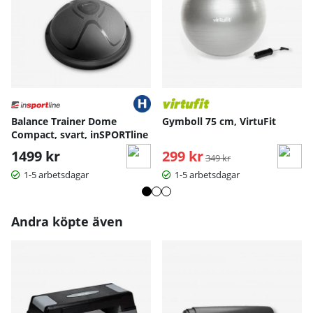
Balance Trainer Dome
Gymboll 75 cm, VirtuFit
Compact, svart, inSPORTline
1499 kr
299 kr
Ordinarie pris:
349 kr
1-5 arbetsdagar
1-5 arbetsdagar
Andra köpte även