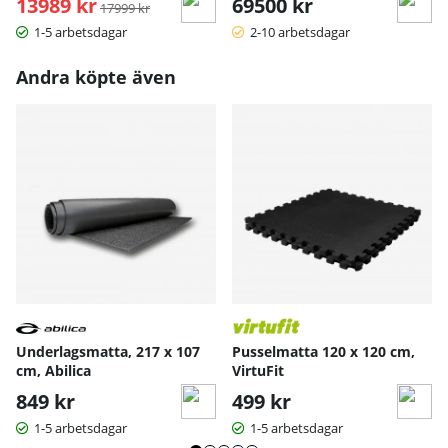
13989 kr
Ordinarie pris:
69500 kr
17999 kr
+ Genialisk rullknapp, Zwift-kompatibel, grymt prisvärde
- Knappar ger ett billigt intryck
1-5 arbetsdagar
2-10 arbetsdagar
Bruksanvisning / manual »
Andra köpte även
Underlagsmatta, 217 x 107
Pusselmatta 120 x 120 cm,
cm, Abilica
VirtuFit
849 kr
499 kr
1-5 arbetsdagar
1-5 arbetsdagar