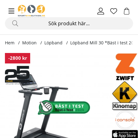
Hem
Motion
Löpband
Löpband Mill 30 *Bäst i test 202
Produktbilder Löpband Mill 30 *Bäst i test 2024*
-2800 kr