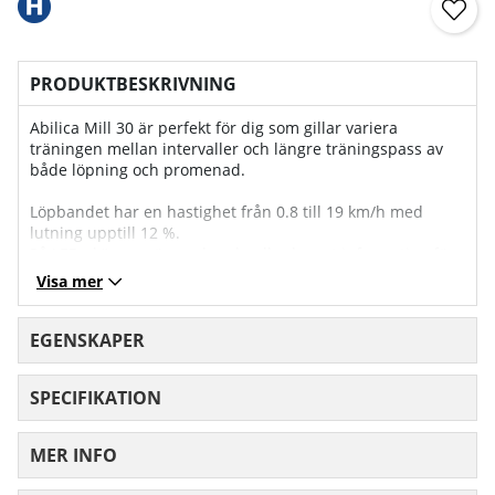
PRODUKTBESKRIVNING
Abilica Mill 30 är perfekt för dig som gillar variera
träningen mellan intervaller och längre träningspass av
både löpning och promenad.
Löpbandet har en hastighet från 0.8 till 19 km/h med
lutning upptill 12 %.
På LED-skärmen övervakar du all relevant information för
träningspasset och med möjlighet att delta i 18 st olika
Visa mer
träningsprogram.
Abilica Mill 30 kan kopplas samman med flera
EGENSKAPER
träningsappar. Med appen Zwift kan du löpa genom
virtuella miljöer både ensam eller med andra människor
SPECIFIKATION
och också hålla koll på dina måluppfyllelse. Med iConsole+
Training kan du skapa dina egna intervallpass. Löpbandet
har också ljudingång och inbyggda högtalare så du kan
MER INFO
lyssna på din favoritmusik när du tränar.