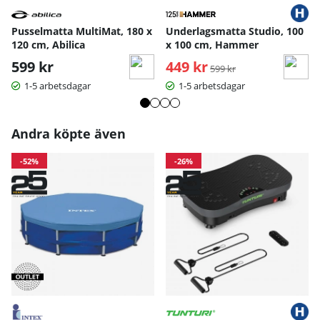
Pusselmatta MultiMat, 180 x
Underlagsmatta Studio, 100
120 cm, Abilica
x 100 cm, Hammer
599 kr
449 kr
Ordinarie pris:
599 kr
1-5 arbetsdagar
1-5 arbetsdagar
Andra köpte även
-52%
-26%