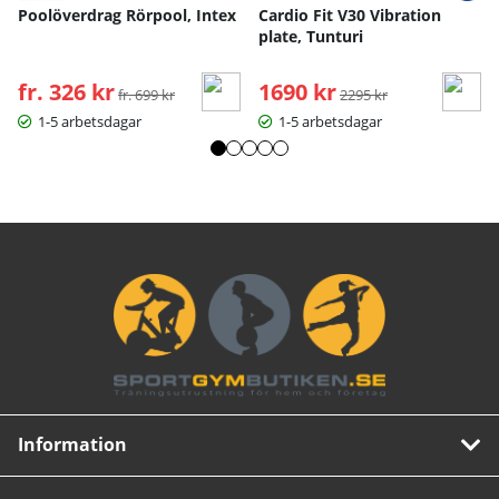
Poolöverdrag Rörpool, Intex
Cardio Fit V30 Vibration
plate, Tunturi
fr. 326 kr
Ordinarie pris:
1690 kr
Ordinarie pris:
fr. 699 kr
2295 kr
1-5 arbetsdagar
1-5 arbetsdagar
Information