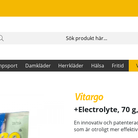
mpsport
Damkläder
Herrkläder
Hälsa
Fritid
+Electrolyte, 70 g
En innovativ och patentera
som är otroligt mer effek