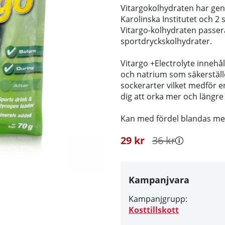
Vitargokolhydraten har gen
Karolinska Institutet och 2
Vitargo-kolhydraten passe
sportdryckskolhydrater.
Vitargo +Electrolyte inneh
och natrium som säkerställe
sockerarter vilket medför
dig att orka mer och längre
Kan med fördel blandas med
29
kr
36
kr
Kampanjvara
Kampanjgrupp:
Kosttillskott