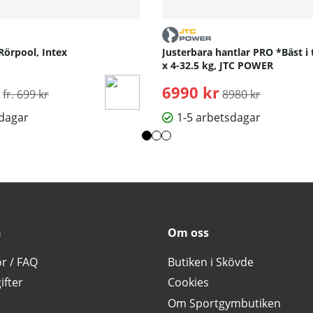
Rörpool, Intex
Justerbara hantlar PRO *Bäst i 
x 4-32.5 kg, JTC POWER
Ordinarie pris:
6990 kr
Ordinarie pris:
fr. 699 kr
8980 kr
sdagar
1-5 arbetsdagar
n
Om oss
or / FAQ
Butiken i Skövde
ifter
Cookies
Om Sportgymbutiken