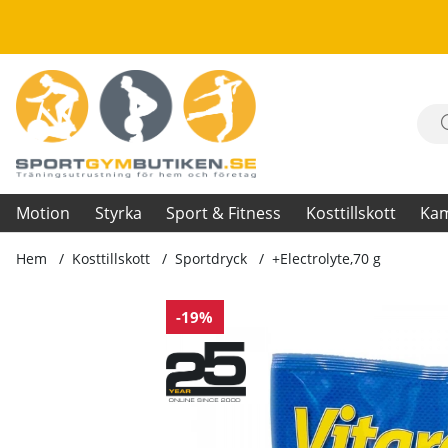
Motion
Styrka
Sport & Fitness
Kosttillskott
Ka
Hem
Kosttillskott
Sportdryck
+Electrolyte,70 g
Produktbilder +Electrolyte,70 g
-19%