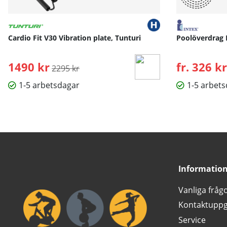
Cardio Fit V30 Vibration plate, Tunturi
Poolöverdrag 
1490 kr
Ordinarie pris:
fr. 326 kr
2295 kr
1-5 arbetsdagar
1-5 arbet
Informatio
Vanliga fråg
Kontaktuppg
Service