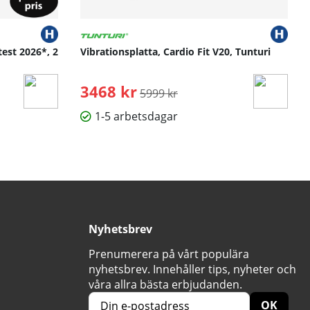
test 2026*, 2
Vibrationsplatta, Cardio Fit V20, Tunturi
3468 kr
Ordinarie pris:
5999 kr
1-5 arbetsdagar
Nyhetsbrev
Prenumerera på vårt populära
nyhetsbrev. Innehåller tips, nyheter och
våra allra bästa erbjudanden.
OK