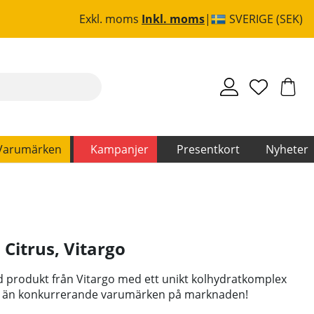
Exkl. moms
Inkl. moms
SVERIGE (SEK)
Varumärken
Kampanjer
Presentkort
Nyheter
, Citrus
,
Vitargo
d produkt från Vitargo med ett unikt kolhydratkomplex
tiv än konkurrerande varumärken på marknaden!