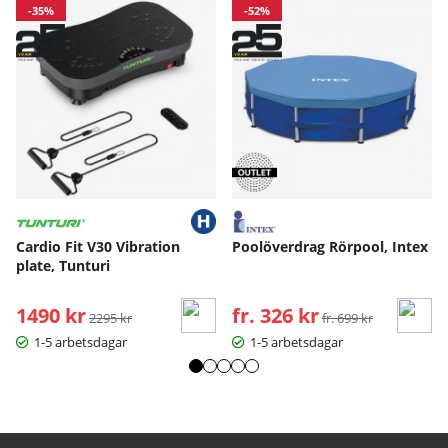
-35%
-52%
Cardio Fit V30 Vibration
Poolöverdrag Rörpool, Intex
plate, Tunturi
1490 kr
Ordinarie pris:
fr. 326 kr
Ordinarie pris:
2295 kr
fr. 699 kr
1-5 arbetsdagar
1-5 arbetsdagar