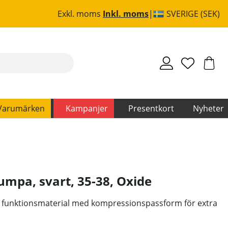
Exkl. moms
Inkl. moms
SVERIGE (SEK)
Varumärken
Kampanjer
Presentkort
Nyheter
mpa, svart, 35-38
,
Oxide
i funktionsmaterial med kompressionspassform för extra