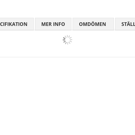
CIFIKATION
MER INFO
OMDÖMEN
MEDELBETYG
STÄL