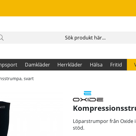
mpsport
Damkläder
Herrkläder
Hälsa
Fritid
nsstrumpa, svart
Kompressionsstru
Löparstrumpor från Oxide 
stöd.