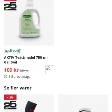
AKTIV Tvättmedel 750 ml,
Galltvål
109 kr
Ordinarie pris:
129 kr
1-5 arbetsdagar
Se fler varor
-12%