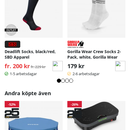
Deadlift Socks, black/red,
Gorilla Wear Crew Socks 2-
SBD Apparel
Pack, white, Gorilla Wear
fr. 200 kr
Ordinarie pris:
179 kr
fr. 229 kr
1-5 arbetsdagar
2-6 arbetsdagar
Andra köpte även
-52%
-26%