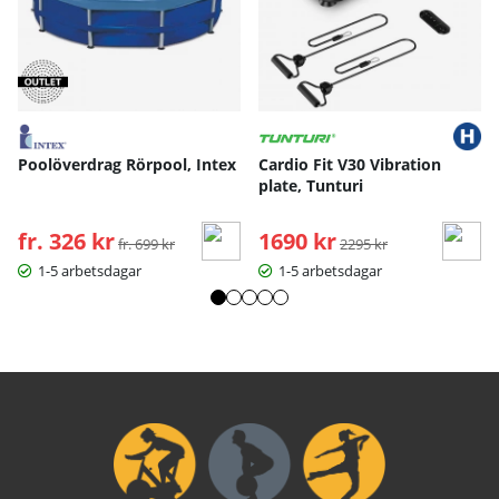
Poolöverdrag Rörpool, Intex
Cardio Fit V30 Vibration
plate, Tunturi
fr. 326 kr
Ordinarie pris:
1690 kr
Ordinarie pris:
fr. 699 kr
2295 kr
1-5 arbetsdagar
1-5 arbetsdagar