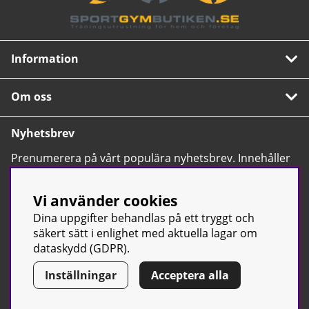
Information
Om oss
Nyhetsbrev
Prenumerera på vårt populära nyhetsbrev. Innehåller
tips, nyheter och våra allra bästa erbjudanden.
OK
Vi använder cookies
Dina uppgifter behandlas på ett tryggt och
säkert sätt i enlighet med aktuella lagar om
dataskydd (GDPR).
Inställningar
Acceptera alla
© Sport & Gym Butiken JTC AB |
Kontakta oss
| All rights reserved
| Org.nr: 556668-7058 | Tel: 0500-42 87 00