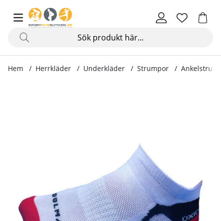
Hem
Herrkläder
Underkläder
Strumpor
Ankelstrump
Produktbilder Ankelstrumpa Running, vit/röd