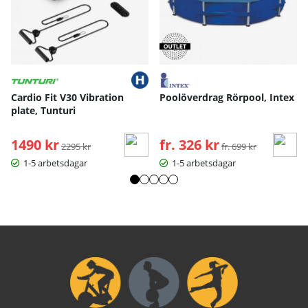
Cardio Fit V30 Vibration
Poolöverdrag Rörpool, Intex
plate, Tunturi
1490 kr
Ordinarie pris:
fr. 326 kr
Ordinarie pris:
2295 kr
fr. 699 kr
1-5 arbetsdagar
1-5 arbetsdagar