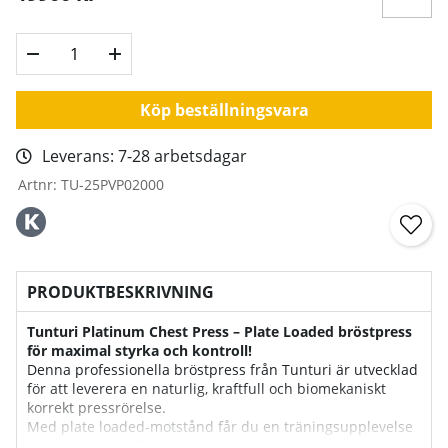
Köp beställningsvara
Leverans:
7-28 arbetsdagar
Artnr:
TU-25PVP02000
PRODUKTBESKRIVNING
Tunturi Platinum Chest Press – Plate Loaded bröstpress
för maximal styrka och kontroll!
Denna professionella bröstpress från Tunturi är utvecklad
för att leverera en naturlig, kraftfull och biomekaniskt
korrekt pressrörelse.
Med plate loaded-motstånd får du en träningsupplevelse
som ligger nära fria vikter, samtidigt som maskinen