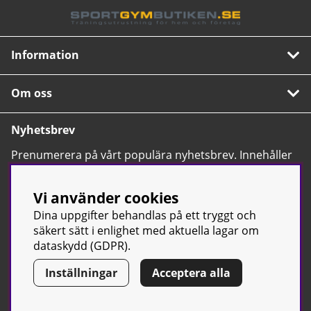
Information
Om oss
Nyhetsbrev
Prenumerera på vårt populära nyhetsbrev. Innehåller
tips, nyheter och våra allra bästa erbjudanden.
OK
Vi använder cookies
Dina uppgifter behandlas på ett tryggt och
säkert sätt i enlighet med aktuella lagar om
dataskydd (GDPR).
Inställningar
Acceptera alla
© Sport & Gym Butiken JTC AB |
Kontakta oss
| All rights reserved
| Org.nr: 556668-7058 | Tel: 0500-42 87 00