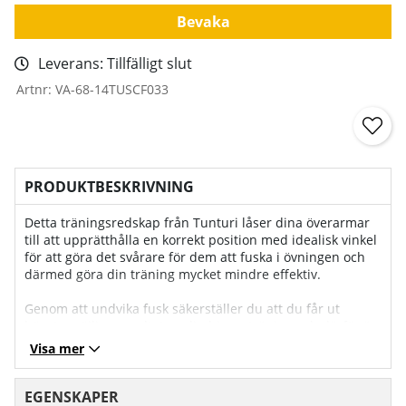
Bevaka
Leverans:
Tillfälligt slut
Artnr:
VA-68-14TUSCF033
PRODUKTBESKRIVNING
Detta träningsredskap från Tunturi låser dina överarmar
till att upprätthålla en korrekt position med idealisk vinkel
för att göra det svårare för dem att fuska i övningen och
därmed göra din träning mycket mindre effektiv.
Genom att undvika fusk säkerställer du att du får ut
högsta möjliga resultat ur din bicepsträning och därför är
det inte konstigt att den ofta anses vara ett ikoniskt
Visa mer
hjälpmedel som uppskattas av många kända atleter bl.a.
Arnold Schwarzenegger.
EGENSKAPER