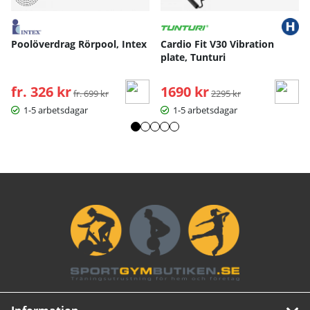
Poolöverdrag Rörpool, Intex
Cardio Fit V30 Vibration
plate, Tunturi
fr. 326 kr
Ordinarie pris:
1690 kr
Ordinarie pris:
fr. 699 kr
2295 kr
1-5 arbetsdagar
1-5 arbetsdagar