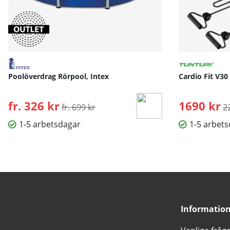
Poolöverdrag Rörpool, Intex
Cardio Fit V30
fr. 326 kr
Ordinarie pris:
1690 kr
O
fr. 699 kr
2
1-5 arbetsdagar
1-5 arbet
Informatio