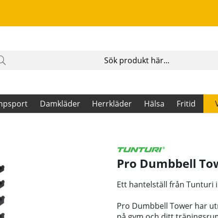
mpsport
Damkläder
Herrkläder
Hälsa
Fritid
Pro Dumbbell To
Ett hantelställ från Tunturi
Pro Dumbbell Tower har ut
på gym och ditt träningsru