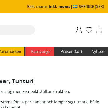
Exkl. moms
Inkl. moms
SVERIGE (SEK)
Varumärken
Kampanjer
Presentkort
Nyheter
wer
,
Tunturi
 i kraftig men kompakt stålkonstruktion.
rymme för 10 par hantlar och lämpar sig utmärkt både
m i hemmet.