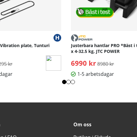
 Vibration plate, Tunturi
Justerbara hantlar PRO *Bäst i 
x 4-32.5 kg, JTC POWER
rdinarie pris:
6990 kr
Ordinarie pris:
295 kr
8980 kr
sdagar
1-5 arbetsdagar
n
Om oss