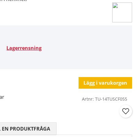
Lagerrensning
Lägg i varukorgen
ar
Artnr:
TU-14TUSCF055
 0 AV 5 ANTAL BETYG 0
L EN PRODUKTFRÅGA