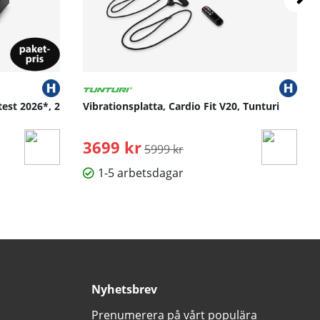
test 2026*, 2
Vibrationsplatta, Cardio Fit V20, Tunturi
3699 kr
Ordinarie pris:
5999 kr
1-5 arbetsdagar
Nyhetsbrev
Prenumerera på vårt populära