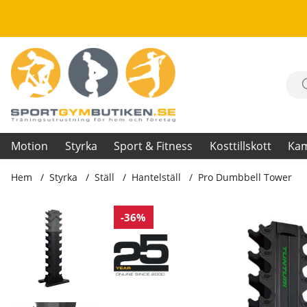
Motion
Styrka
Sport & Fitness
Kosttillskott
Ka
Hem
Styrka
Ställ
Hantelställ
Pro Dumbbell Tower
Produktbilder Pro Dumbbell Tower
-36%