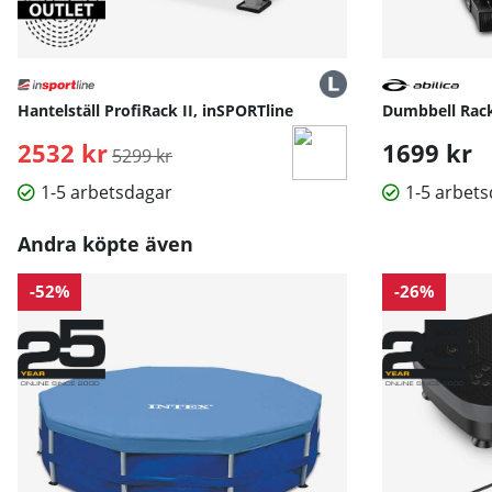
Hantelställ ProfiRack II, inSPORTline
Dumbbell Rack 
2532 kr
Ordinarie pris:
1699 kr
5299 kr
1-5 arbetsdagar
1-5 arbet
Andra köpte även
-52%
-26%