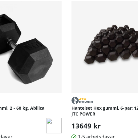
400 kg
 360 mm
i, 2 - 60 kg, Abilica
Hantelset Hex gummi, 6-par: 12.
JTC POWER
13649 kr
sdagar
1-5 arbetsdagar