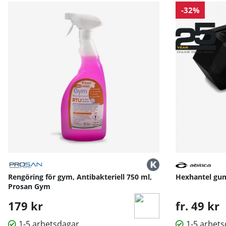
Mått och praktisk information:
-32%
Totala mått (L×B×H): 1475 × 679 × 1027 mm
Vikt: Stabil konstruktion med hög viktkapacitet upp till 
Övre hylla: 280 mm, mellan hylla 330 mm, under hylla
Kapacitet: Upp till 15 par hexhantlar
Material: Pulverlackerat stål
Rengöring för gym, Antibakteriell 750 ml,
Hexhantel gumm
Prosan Gym
179 kr
fr. 49 kr
1-5 arbetsdagar
1-5 arbet