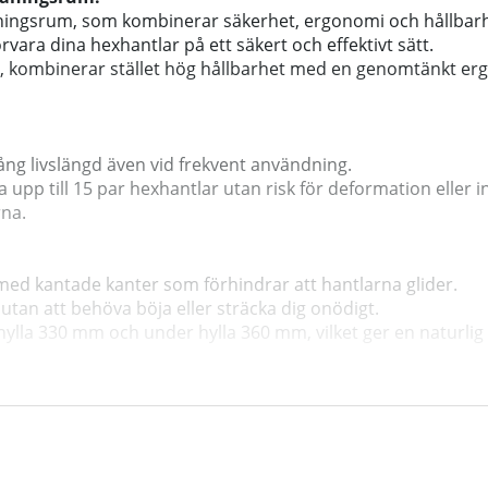
a träningsrum, som kombinerar säkerhet, ergonomi och hållbarh
rvara dina hexhantlar på ett säkert och effektivt sätt.
 kombinerar stället hög hållbarhet med en genomtänkt erg
r lång livslängd även vid frekvent användning.
ra upp till 15 par hexhantlar utan risk för deformation eller 
rna.
 med kantade kanter som förhindrar att hantlarna glider.
a utan att behöva böja eller sträcka dig onödigt.
ylla 330 mm och under hylla 360 mm, vilket ger en naturlig pl
bättrar ergonomin vid hämtning av hantlar, minskar risken f
agym men ändå rymligt nog för professionella miljöer.
aniserat intryck i ditt träningsutrymme.