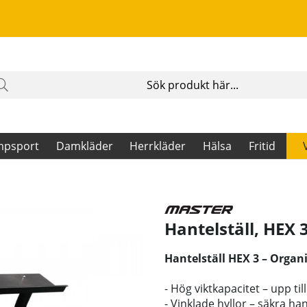
mpsport
Damkläder
Herrkläder
Hälsa
Fritid
Hantelställ, HEX 
Hantelställ HEX 3 – Organi
- Hög viktkapacitet – upp til
- Vinklade hyllor – säkra ha