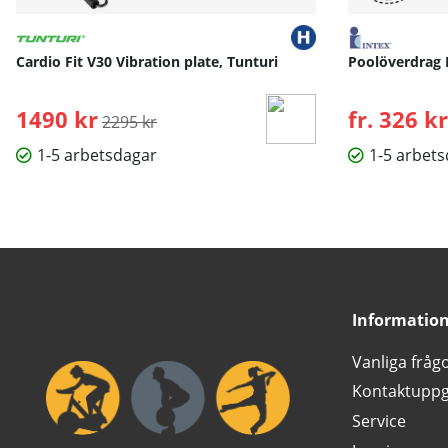
Cardio Fit V30 Vibration plate, Tunturi
Poolöverdrag 
1490 kr
Ordinarie pris:
fr. 326 kr
2295 kr
1-5 arbetsdagar
1-5 arbet
Informatio
Vanliga fråg
Kontaktuppg
Service