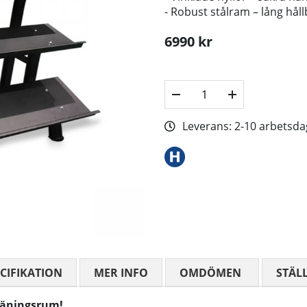
- Robust stålram – lång hå
6990
kr
Leverans:
2-10 arbetsda
CIFIKATION
MER INFO
OMDÖMEN
MEDELBETYG
STÄL
träningsrum!