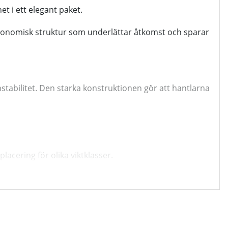
et i ett elegant paket.
onomisk struktur som underlättar åtkomst och sparar
instabilitet. Den starka konstruktionen gör att hantlarna
acering för olika viktklasser.
ör olyckor och gör träningen mer effektiv.