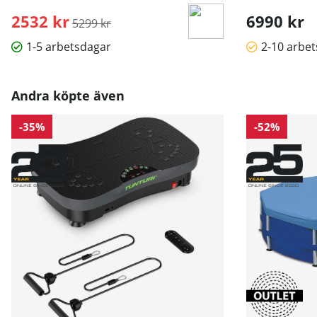
2532 kr
Ordinarie pris:
6990 kr
5299 kr
1-5 arbetsdagar
2-10 arbe
Andra köpte även
-35%
-52%