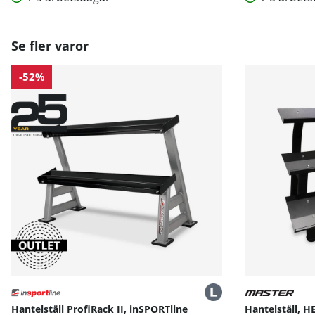
Se fler varor
-52%
Hantelställ ProfiRack II, inSPORTline
Hantelställ, H