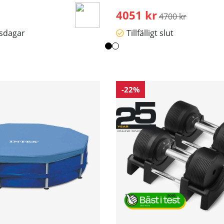
4051 kr
Ordinarie pris:
4700 kr
tsdagar
Tillfälligt slut
-22%