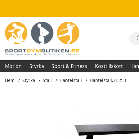
Motion
Styrka
Sport & Fitness
Kosttillskott
Ka
Hem
Styrka
Ställ
Hantelställ
Hantelställ, HEX 3
Produktbilder Hantelställ, HEX 3