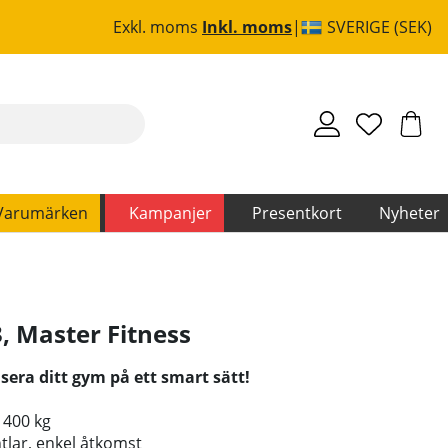
Exkl. moms
Inkl. moms
SVERIGE (SEK)
Varumärken
Kampanjer
Presentkort
Nyheter
3
,
Master Fitness
sera ditt gym på ett smart sätt!
l 400 kg
ntlar, enkel åtkomst