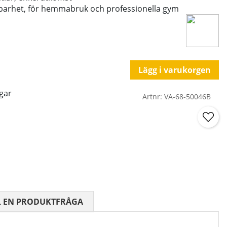
llbarhet, för hemmabruk och professionella gym
Lägg i varukorgen
gar
Artnr:
VA-68-50046B
 0 AV 5 ANTAL BETYG 0
L EN PRODUKTFRÅGA