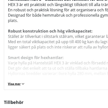
HEX 3 är ett praktiskt och långsiktigt tillskott till all
En robust och praktisk lösning för att organisera och fö
Designad för både hemmabruk och professionella gym,
plats.
Robust konstruktion och hög viktkapacitet:
Stället är tillverkat i slitstark stålram, vilket garantera
Med en total viktkapacitet på upp till 400 kg kan du lag
ligger säkert på plats och inte riskerar att rulla av hyllo
Smart design för hexhantlar:
Varje hylla på Hantelställ HEX 3 är vinklad och försedd
Det gör det enkelt att ta ut och ställa tillbaka hantlarn
Hyllornas bredder varierar: övre hylla 280 mm, mellan h
Optimerad ergonomi och användarvänlighet:
Visa mer
Den vinklade och tydligt uppdelade hyllplaceringen för
Stället är tillräckligt kompakt för att passa in i hemm
Den genomtänkta designen ger också ett snyggt och org
Tillbehör