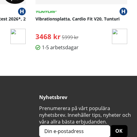
test 2026*, 2
Vibrationsplatta, Cardio Fit V20, Tunturi
3468 kr
Ordinarie pris:
5999 kr
1-5 arbetsdagar
Nyhetsbrev
Prenumerera på vårt populära
nyhetsbrev. Innehåller tips, nyheter och
våra allra bästa erbjudanden.
OK