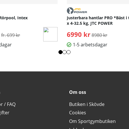
Rörpool, Intex
Justerbara hantlar PRO *Bäst i 
x 4-32.5 kg, JTC POWER
Ordinarie pris:
6990 kr
Ordinarie pris:
fr. 699 kr
8980 kr
sdagar
1-5 arbetsdagar
n
Om oss
or / FAQ
Butiken i Skövde
ifter
Cookies
Om Sportgymbutiken