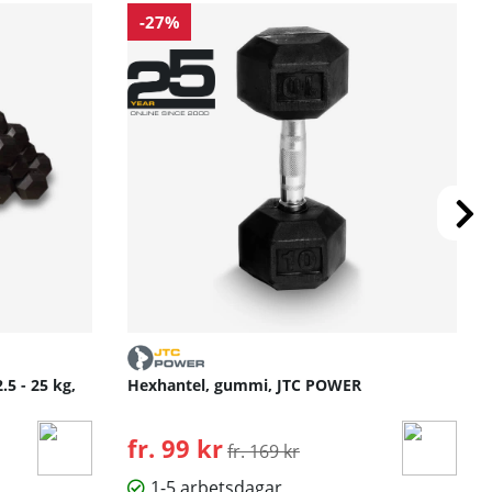
-27%
5 - 25 kg,
Hexhantel, gummi, JTC POWER
fr. 99 kr
Ordinarie pris:
fr. 169 kr
1-5 arbetsdagar