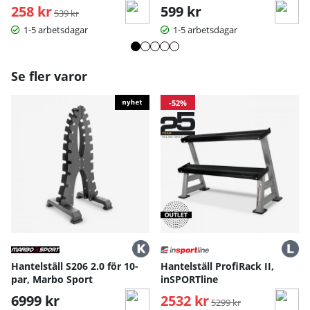
258 kr
Ordinarie pris:
599 kr
539 kr
1-5 arbetsdagar
1-5 arbetsdagar
Se fler varor
-52%
Hantelställ S206 2.0 för 10-
Hantelställ ProfiRack II,
par, Marbo Sport
inSPORTline
6999 kr
2532 kr
Ordinarie pris:
5299 kr