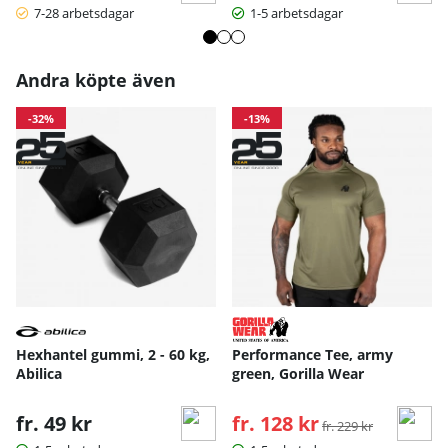
7-28 arbetsdagar
1-5 arbetsdagar
Andra köpte även
-32%
-13%
Hexhantel gummi, 2 - 60 kg,
Performance Tee, army
Abilica
green, Gorilla Wear
fr. 49 kr
fr. 128 kr
Ordinarie pris:
fr. 229 kr