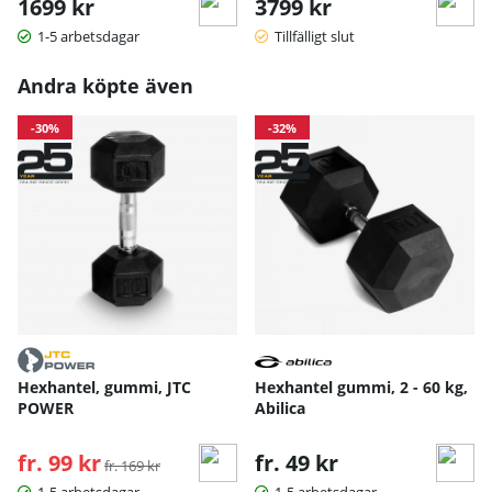
1699 kr
3799 kr
1-5 arbetsdagar
Tillfälligt slut
Andra köpte även
-30%
-32%
Hexhantel, gummi, JTC
Hexhantel gummi, 2 - 60 kg,
POWER
Abilica
fr. 99 kr
Ordinarie pris:
fr. 49 kr
fr. 169 kr
1-5 arbetsdagar
1-5 arbetsdagar