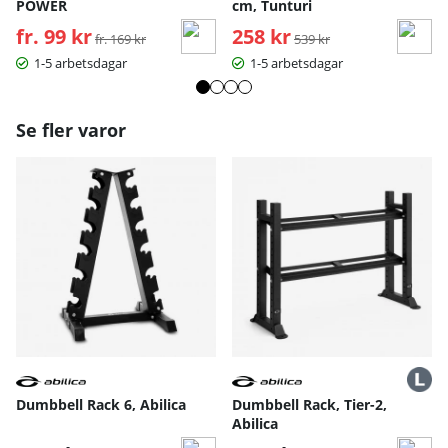
POWER
cm, Tunturi
fr. 99 kr
Ordinarie pris:
258 kr
Ordinarie pris:
fr. 169 kr
539 kr
1-5 arbetsdagar
1-5 arbetsdagar
Se fler varor
Dumbbell Rack 6, Abilica
Dumbbell Rack, Tier-2,
Abilica