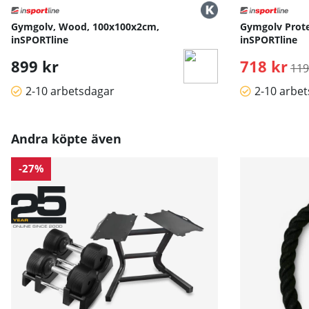
Gymgolv, Wood, 100x100x2cm,
Gymgolv Prote
inSPORTline
inSPORTline
899 kr
718 kr
Ord
119
2-10 arbetsdagar
2-10 arbe
Andra köpte även
-27%