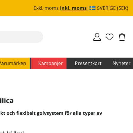
Exkl. moms
Inkl. moms
SVERIGE (SEK)
Varumärken
Kampanjer
Presentkort
Nyheter
ilica
kt och flexibelt golvsystem för alla typer av
och hållbart