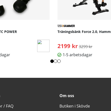
JTC POWER
Träningsbänk Force 2.0, Hamm
2199 kr
Ordinarie pris:
3299 kr
sdagar
1-5 arbetsdagar
n
Om oss
or / FAQ
Butiken i Skövde