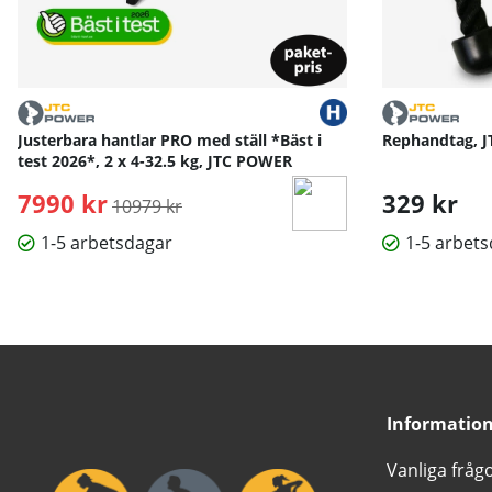
Justerbara hantlar PRO med ställ *Bäst i
Rephandtag, 
test 2026*, 2 x 4-32.5 kg, JTC POWER
7990 kr
Ordinarie pris:
329 kr
10979 kr
1-5 arbetsdagar
1-5 arbet
Informatio
Vanliga fråg