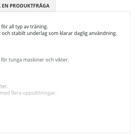
 0 AV 5 ANTAL BETYG 0
L EN PRODUKTFRÅGA
ör all typ av träning.
 och stabilt underlag som klarar daglig användning.
 för tunga maskiner och vikter.
ter.
t med flera uppsättningar.
g.