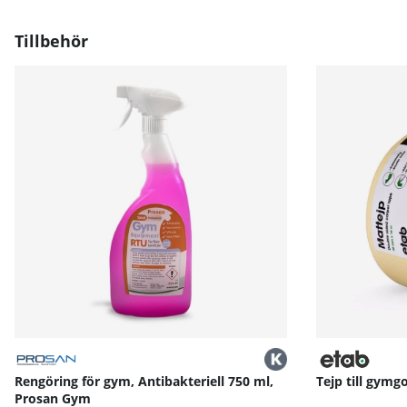
Tekniska specifikationer:
Färg: Svart
Tillbehör
Material: EVA, miljövänligt och återvinningsbart
Tjocklek: 1 cm
Storlek per ruta inkl. kanter: 52×52 cm
Total storlek per uppsättning (4 rutor inkl. kanter): 10
Vikt: 4.5 kg
Sammanläggningsbar: Ja
Rengöring för gym, Antibakteriell 750 ml,
Tejp till gymgo
Prosan Gym