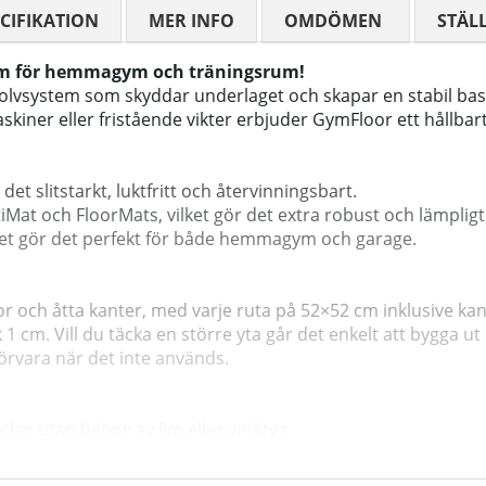
CIFIKATION
MER INFO
OMDÖMEN
MEDELBETYG
STÄL
stem för hemmagym och träningsrum!
golvsystem som skyddar underlaget och skapar en stabil bas f
ner eller fristående vikter erbjuder GymFloor ett hållbart
 det slitstarkt, luktfritt och återvinningsbart.
Mat och FloorMats, vilket gör det extra robust och lämpligt
lket gör det perfekt för både hemmagym och garage.
r och åtta kanter, med varje ruta på 52×52 cm inklusive kan
1 cm. Vill du täcka en större yta går det enkelt att bygga u
förvara när det inte används.
lag utan behov av lim eller verktyg.
ning och skapar ett säkert och ergonomiskt träningsunderla