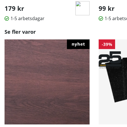
179 kr
99 kr
1-5 arbetsdagar
1-5 arbet
Se fler varor
-39%