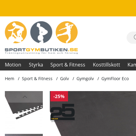
Motion
Styrka
Sport & Fitness
Kosttillskott
Ka
Hem
Sport & Fitness
Golv
Gymgolv
GymFloor Eco
Produktbilder GymFloor Eco
-25%