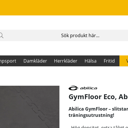
mpsport
Damkläder
Herrkläder
Hälsa
Fritid
GymFloor Eco
,
Ab
Abilica GymFloor – slitstar
träningsutrustning!
- Hög densitet, extra tåligt 