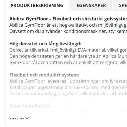
PRODUKTBESKRIVNING
EGENSKAPER
SPE
Abilica GymFloor – Flexibelt och slitstarkt golvsy
Abilica GymFloor är ett högkvalitativt och miljövänligt 
Oavsett om du använder konditionsmaskiner, styrkemaski
Hög densitet och lång livslängd:
Golvet är tillverkat i miljövänligt EVA-material, vilket gör
Den höga densiteten ger en hårdare yta än Abilica Multi
GymFloor tål även vatten och är enkelt att rengöra, vi
Flexibelt och modulärt system:
Abilica GymFloor levereras i uppsättningar om fyra ruto
Total yta per uppsättning blir 102×102 cm, med tjocklek 
Golvet är sammanläggningsbart, vilket gör det lätt att 
Enkel installation:
GymFloor läggs direkt på betong eller annat plant under
Den stabila ytan förhindrar glidning av träningsutrust
Visa mer