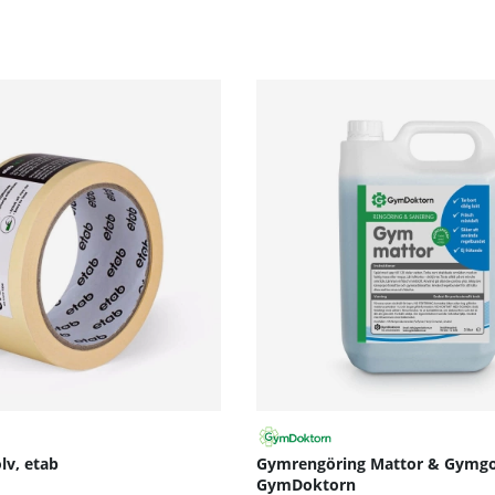
2×102 cm
lv, etab
Gymrengöring Mattor & Gymgol
GymDoktorn