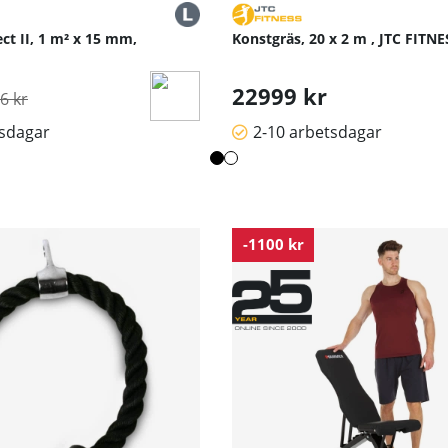
ct II, 1 m² x 15 mm,
Konstgräs, 20 x 2 m , JTC FITNE
inarie pris:
22999 kr
6 kr
tsdagar
2-10 arbetsdagar
-1100 kr