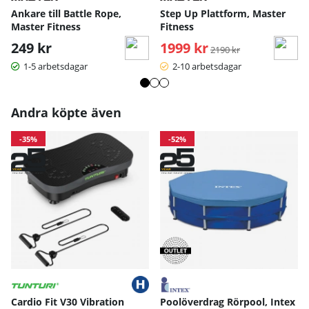
Ankare till Battle Rope,
Step Up Plattform, Master
Master Fitness
Fitness
249 kr
1999 kr
Ordinarie pris:
2190 kr
1-5 arbetsdagar
2-10 arbetsdagar
Andra köpte även
-35%
-52%
Cardio Fit V30 Vibration
Poolöverdrag Rörpool, Intex