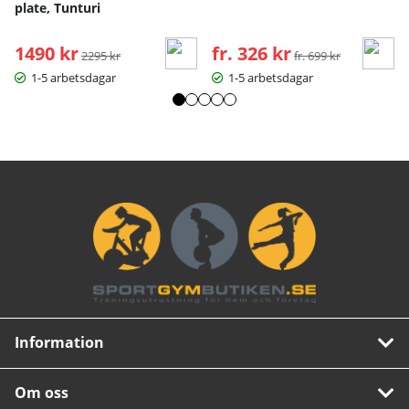
plate, Tunturi
1490 kr
Ordinarie pris:
fr. 326 kr
Ordinarie pris:
2295 kr
fr. 699 kr
1-5 arbetsdagar
1-5 arbetsdagar
Information
Om oss