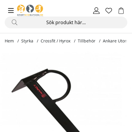
Hem
Styrka
Crossfit / Hyrox
Tillbehör
Ankare Utomhus
Produktbilder Ankare Utomhus till Battle Rope