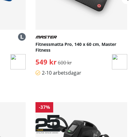
Fitnessmatta Pro, 140 x 60 cm, Master
Fitness
549 kr
Ordinarie pris:
600 kr
2-10 arbetsdagar
-37%