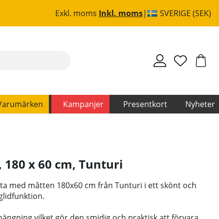
Exkl. moms
Inkl. moms
SVERIGE (SEK)
Varumärken
Kampanjer
Presentkort
Nyheter
, 180 x 60 cm
,
Tunturi
tta med måtten 180x60 cm från Tunturi i ett skönt och
glidfunktion.
hängning vilket gör den smidig och praktisk att förvara