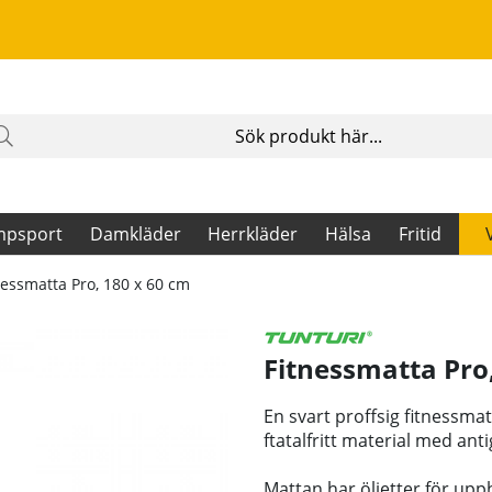
mpsport
Damkläder
Herrkläder
Hälsa
Fritid
nessmatta Pro, 180 x 60 cm
Fitnessmatta Pro
En svart proffsig fitnessma
ftatalfritt material med anti
Mattan har öljetter för upp