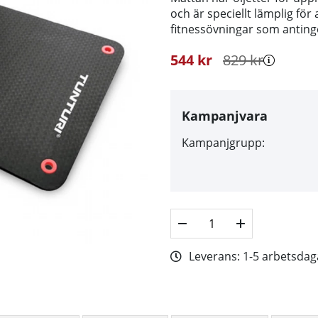
och är speciellt lämplig för
fitnessövningar som antingen
544
kr
829
kr
Kampanjvara
Kampanjgrupp:
Leverans:
1-5 arbetsdag