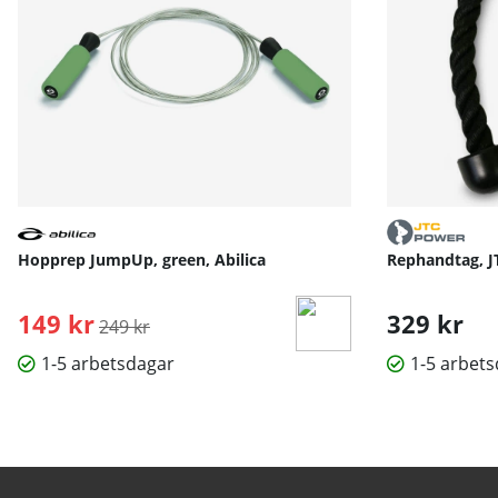
Hopprep JumpUp, green, Abilica
Rephandtag, 
149 kr
Ordinarie pris:
329 kr
249 kr
1-5 arbetsdagar
1-5 arbet