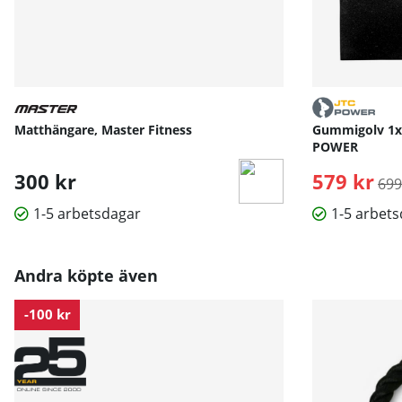
Matthängare, Master Fitness
Gummigolv 1x
POWER
300 kr
579 kr
Ord
699
1-5 arbetsdagar
1-5 arbet
Andra köpte även
-100 kr