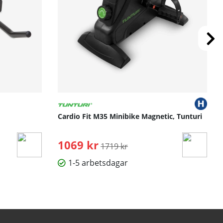
Cardio Fit M35 Minibike Magnetic, Tunturi
1069 kr
Ordinarie pris:
1719 kr
1-5 arbetsdagar