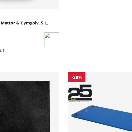
Mattor & Gymgolv, 5 L,
lut
-28%