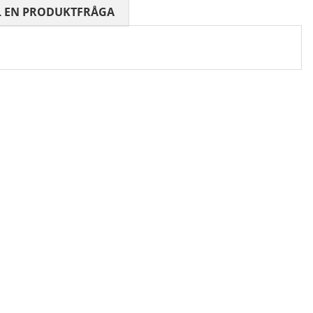
 0 AV 5 ANTAL BETYG 0
L EN PRODUKTFRÅGA