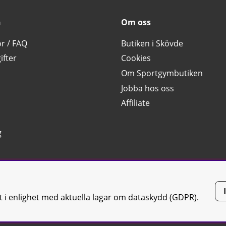
n
Om oss
or / FAQ
Butiken i Skövde
ifter
Cookies
Om Sportgymbutiken
Jobba hos oss
Affiliate
g
tt i enlighet med aktuella lagar om dataskydd (GDPR).
tiken JTC AB |
Kontakta oss
| All rights reserved | Org.nr: 556668-7058 | 