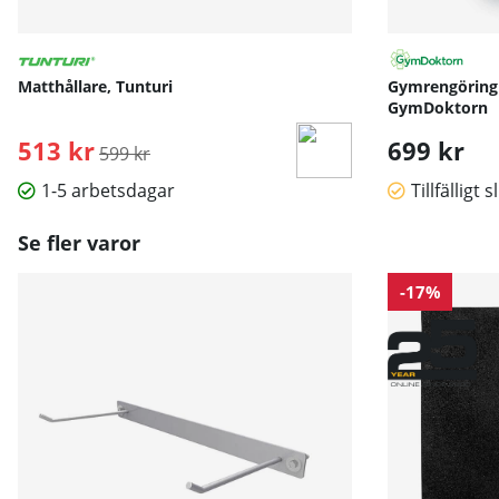
Matthållare, Tunturi
Gymrengöring 
GymDoktorn
513 kr
Ordinarie pris:
699 kr
599 kr
1-5 arbetsdagar
Tillfälligt s
Se fler varor
-17%