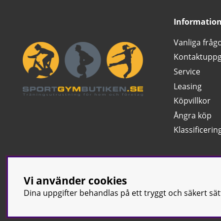
Informatio
Vanliga fråg
Kontaktuppg
Service
Leasing
Köpvillkor
Ångra köp
Klassificerin
Vi använder cookies
Dina uppgifter behandlas på ett tryggt och säkert sä
© Sport & Gym Bu