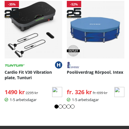
-35%
-52%
Cardio Fit V30 Vibration
Poolöverdrag Rörpool, Intex
plate, Tunturi
1490 kr
Ordinarie pris:
fr. 326 kr
Ordinarie pris:
2295 kr
fr. 699 kr
1-5 arbetsdagar
1-5 arbetsdagar