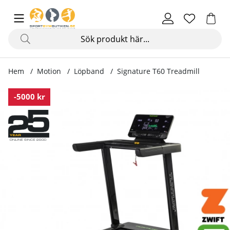
Hem
Motion
Löpband
Signature T60 Treadmill
Produktbilder Signature T60 Treadmill
-5000 kr