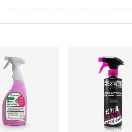
ik med professionell funktionalitet. Bänken passar därför
sidig träningsbänk med professionell känsla är Tunturi Pla
och en stabil träningsupplevelse för både nybörjare och avan