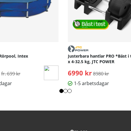
Rörpool, Intex
Justerbara hantlar PRO *Bäst i 
x 4-32.5 kg, JTC POWER
Ordinarie pris:
6990 kr
Ordinarie pris:
fr. 699 kr
8980 kr
sdagar
1-5 arbetsdagar