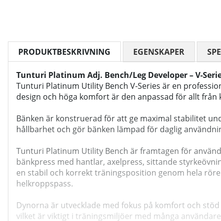
PRODUKTBESKRIVNING
EGENSKAPER
SPE
Tunturi Platinum Adj. Bench/Leg Developer – V-Seri
Tunturi Platinum Utility Bench V-Series är en professio
design och höga komfort är den anpassad för allt från
Bänken är konstruerad för att ge maximal stabilitet und
hållbarhet och gör bänken lämpad för daglig användnin
Tunturi Platinum Utility Bench är framtagen för använd
bänkpress med hantlar, axelpress, sittande styrkeövni
en stabil och korrekt träningsposition genom hela rörel
helkroppspass.
Dynorna är utvecklade med fokus på komfort och stöd ä
vilket är viktigt i träningsmiljöer med många användare