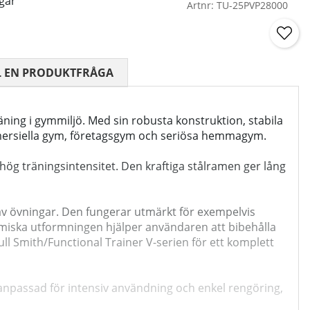
gar
Artnr:
TU-25PVP28000
 0 AV 5 ANTAL BETYG 0
L EN PRODUKTFRÅGA
äning i gymmiljö. Med sin robusta konstruktion, stabila
ommersiella gym, företagsgym och seriösa hemmagym.
 hög träningsintensitet. Den kraftiga stålramen ger lång
 av övningar. Den fungerar utmärkt för exempelvis
omiska utformningen hjälper användaren att bibehålla
ll Smith/Functional Trainer V-serien för ett komplett
anpassad för intensiv användning och enkel rengöring,