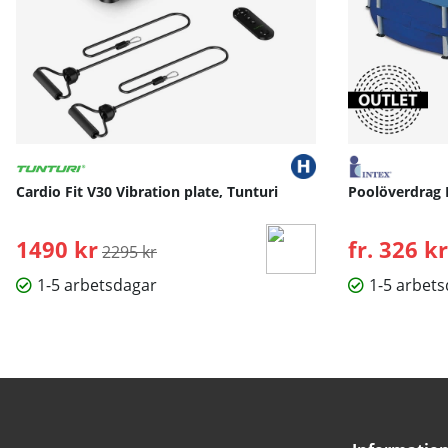
Cardio Fit V30 Vibration plate, Tunturi
Poolöverdrag 
1490 kr
Ordinarie pris:
fr. 326 kr
2295 kr
1-5 arbetsdagar
1-5 arbet