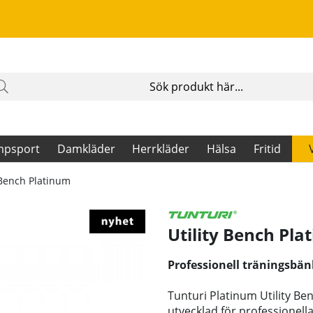
mpsport
Damkläder
Herrkläder
Hälsa
Fritid
 Bench Platinum
Utility Bench Pla
Professionell träningsbän
Tunturi Platinum Utility Ben
utvecklad för professionell