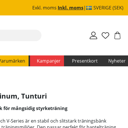
Exkl. moms
Inkl. moms
SVERIGE (SEK)
Varumärken
Kampanjer
Presentkort
Nyheter
tinum
,
Tunturi
k för mångsidig styrketräning
ch V-Series är en stabil och slitstark träningsbänk
a träningsmiljöer. Den passar perfekt för hantelträning,