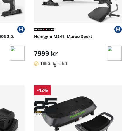
06 2.0,
Hemgym MS41, Marbo Sport
7999 kr
Tillfälligt slut
-42%