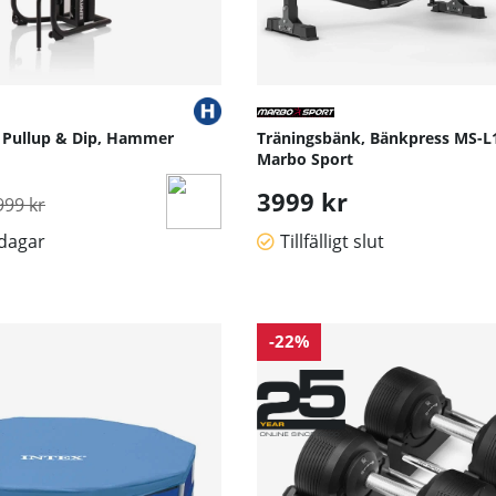
 Pullup & Dip, Hammer
Träningsbänk, Bänkpress MS-L1
Marbo Sport
rdinarie pris:
3999 kr
999 kr
sdagar
Tillfälligt slut
-22%