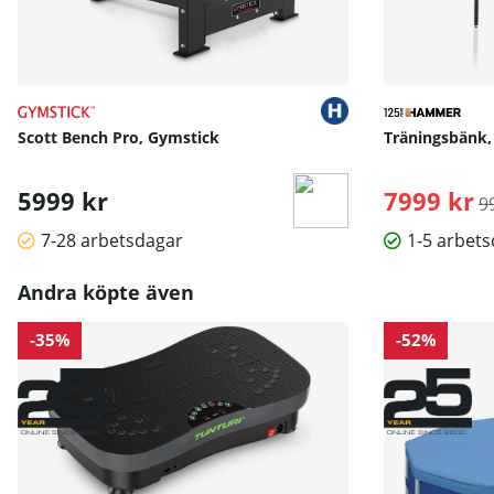
Scott Bench Pro, Gymstick
Träningsbänk,
5999 kr
7999 kr
O
9
7-28 arbetsdagar
1-5 arbet
Andra köpte även
-35%
-52%