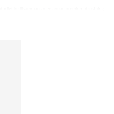
 naturligt in tillsammans med annan premiumutrustning
tinum Utility Bench V-Series ett mycket starkt
cerade användare.