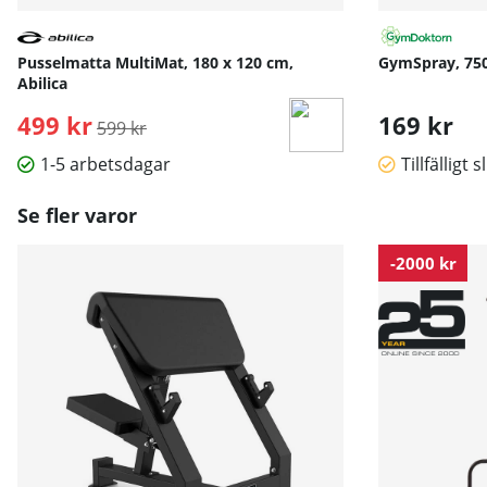
Pusselmatta MultiMat, 180 x 120 cm,
GymSpray, 75
Abilica
499 kr
Ordinarie pris:
169 kr
599 kr
1-5 arbetsdagar
Tillfälligt s
Se fler varor
-2000 kr