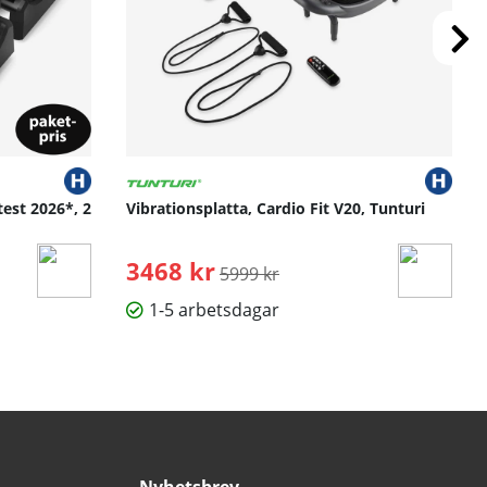
test 2026*, 2
Vibrationsplatta, Cardio Fit V20, Tunturi
3468 kr
Ordinarie pris:
5999 kr
1-5 arbetsdagar