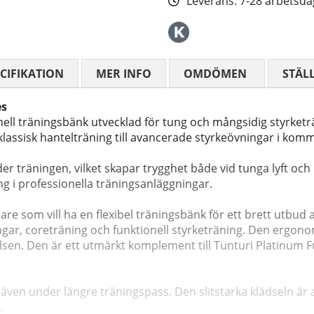
Leverans:
7-28 arbetsda
CIFIKATION
MER INFO
OMDÖMEN
MEDELBETYG
STÄL
es
nell träningsbänk utvecklad för tung och mångsidig styrketr
 klassisk hantelträning till avancerade styrkeövningar i k
er träningen, vilket skapar trygghet både vid tunga lyft och
g i professionella träningsanläggningar.
are som vill ha en flexibel träningsbänk för ett brett utbud
ngar, coreträning och funktionell styrketräning. Den ergon
sen. Den är ett utmärkt komplement till Tunturi Platinum Fu
ven under längre träningspass. Den slitstarka klädseln är 
.