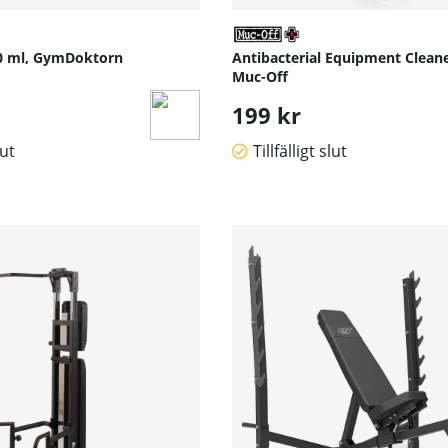
0 ml, GymDoktorn
Antibacterial Equipment Cleane
Muc-Off
199 kr
lut
Tillfälligt slut