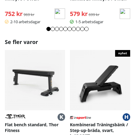
752 kr
Ordinarie pris:
579 kr
Ordinarie pris:
969 kr
699 kr
2-10 arbetsdagar
1-5 arbetsdagar
Se fler varor
Flat bench standard, Thor
Kombinerad Träningsbänk /
Fitness
Step-up-bräda, svart,