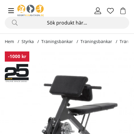
Hem
Styrka
Träningsbänkar
Träningsbänkar
Tränin
Produktbilder Träningsbänk Ab & Back Trainer
-1000 kr