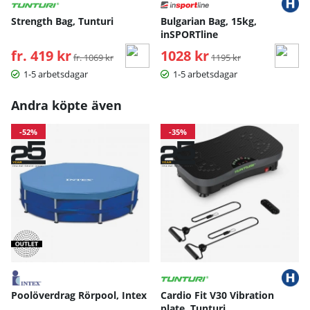
Strength Bag, Tunturi
Bulgarian Bag, 15kg,
inSPORTline
fr. 419 kr
Ordinarie pris:
1028 kr
Ordinarie pris:
fr. 1069 kr
1195 kr
1-5 arbetsdagar
1-5 arbetsdagar
Andra köpte även
-52%
-35%
Poolöverdrag Rörpool, Intex
Cardio Fit V30 Vibration
plate, Tunturi