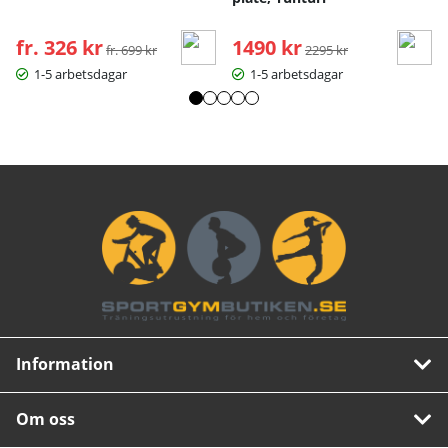
fr. 326 kr
Ordinarie pris:
1490 kr
Ordinarie pris:
fr. 699 kr
2295 kr
1-5 arbetsdagar
1-5 arbetsdagar
Information
Om oss