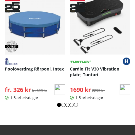
Poolöverdrag Rörpool, Intex
Cardio Fit V30 Vibration
plate, Tunturi
fr. 326 kr
Ordinarie pris:
1690 kr
Ordinarie pris:
fr. 699 kr
2295 kr
1-5 arbetsdagar
1-5 arbetsdagar