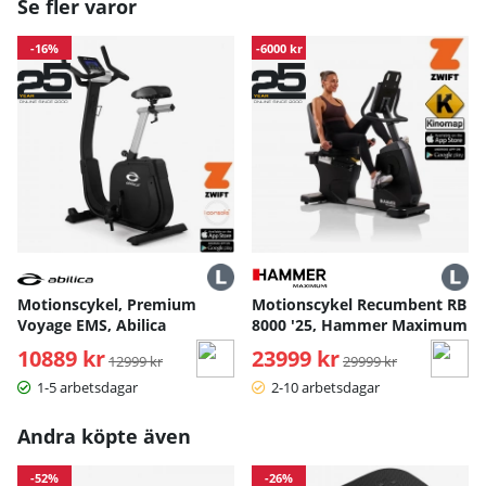
Se fler varor
En vattenflaskhållare och hållare för surfplatta ingår, vilket
gör träningspasset extra bekvämt.
-16%
-6000 kr
Bruksanvisning / manual »
Motionscykel, Premium
Motionscykel Recumbent RB
Voyage EMS, Abilica
8000 '25, Hammer Maximum
10889 kr
Ordinarie pris:
23999 kr
Ordinarie pris:
12999 kr
29999 kr
1-5 arbetsdagar
2-10 arbetsdagar
Andra köpte även
-52%
-26%