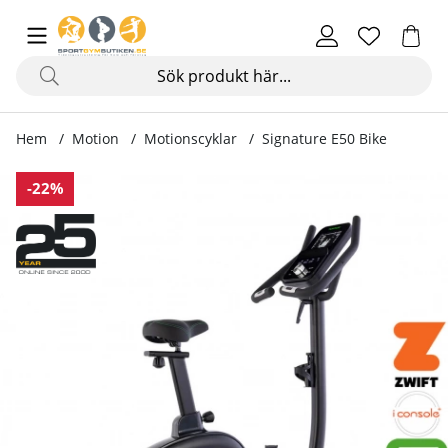
Hem
Motion
Motionscyklar
Signature E50 Bike
Produktbilder Signature E50 Bike
-22%