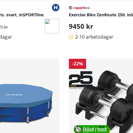
o, svart, inSPORTline
Exercise Bike ZenRoute 250, in
inarie pris:
9450 kr
9 kr
sdagar
2-10 arbetsdagar
-22%