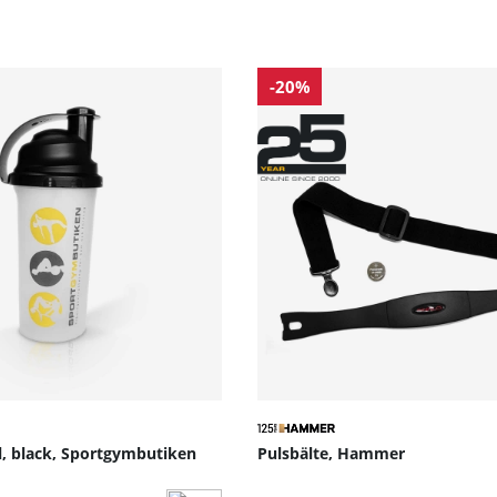
 watt, kalorier och mer i realtid.
ta eller telefon för att använda populära träningsappar o
ller program.
-20%
ision och lång livslängd.
litering – den levererar konsekvent i varje träningspass.
bilt, plant underlag med minst 1,5 m fritt runtomkring.
a.
l, black, Sportgymbutiken
Pulsbälte, Hammer