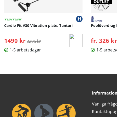
Länk till Hammer Workouts Online »
Med
HAMMER Workouts
erbjuder vi dig ständigt nya och m
träningspass. Oavsett om det gäller smartphone, surfplatta 
Cardio Fit V30 Vibration plate, Tunturi
Poolöverdrag 
1490 kr
Ordinarie pris:
fr. 326 kr
2295 kr
Bruksanvisning / manual »
1-5 arbetsdagar
1-5 arbet
Informatio
Vanliga fråg
Kontaktuppg