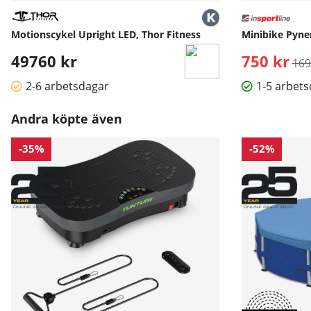
Motionscykel Upright LED, Thor Fitness
Minibike Pyner
49760 kr
750 kr
Ord
169
2-6 arbetsdagar
1-5 arbet
Andra köpte även
-35%
-52%