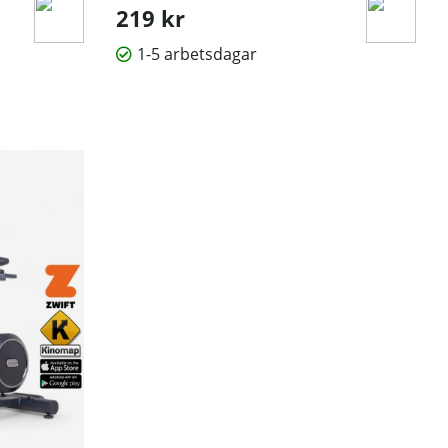
219 kr
h du kan träna tillsammans med deras kompetenta
tående länkar.
1-5 arbetsdagar
gspass.