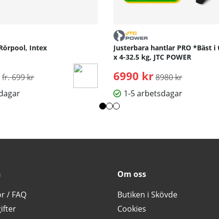
otiverande klasser. Träna tillsammans med våra expertutbildare oc
eller laptop, ingen ytterligare prenumeration krävs.
Rörpool, Intex
Justerbara hantlar PRO *Bäst i 
x 4-32.5 kg, JTC POWER
Ordinarie pris:
6990 kr
Ordinarie pris:
fr. 699 kr
8980 kr
sdagar
1-5 arbetsdagar
n
Om oss
or / FAQ
Butiken i Skövde
ifter
Cookies