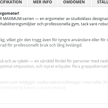
CIFIKATION
MER INFO
OMDÖMEN
MEDELBETYG
STÄL
ergometer!
 MAXIMUM-serien — en ergometer av studioklass designad 
biliteringsmiljöer och professionella gym, tack vare robus
kg, vilket gör den trygg även för tyngre användare eller för
rad för professionellt bruk och lång livslängd.
 på och av cykeln — en särskild fördel för personer med neds
ptimal sittposition, och styret erbjuder flera greppalternati
tem som möjliggör exakta wattinställningar i intervallet 
ontinuerlig känsla i varje tramptag.