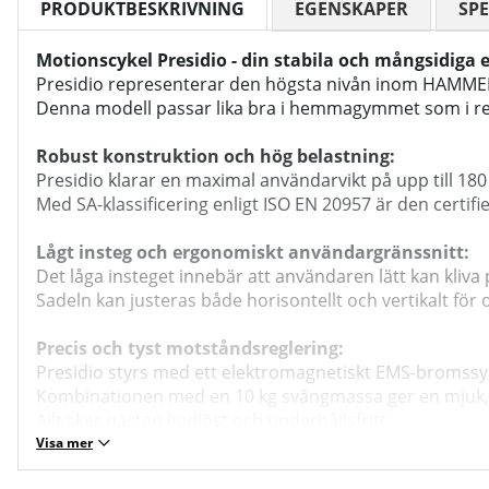
PRODUKTBESKRIVNING
EGENSKAPER
SPE
Motionscykel Presidio - din stabila och mångsidiga 
Presidio representerar den högsta nivån inom HAMMER
Denna modell passar lika bra i hemmagymmet som i reha
Robust konstruktion och hög belastning:
Presidio klarar en maximal användarvikt på upp till 180 
Med SA-klassificering enligt ISO EN 20957 är den certifie
Lågt insteg och ergonomiskt användargränssnitt:
Det låga insteget innebär att användaren lätt kan kliva
Sadeln kan justeras både horisontellt och vertikalt för o
Precis och tyst motståndsreglering:
Presidio styrs med ett elektromagnetiskt EMS-bromssys
Kombinationen med en 10 kg svängmassa ger en mjuk, k
Allt sker nästan ljudlöst och underhållsfritt.
Visa mer
Smart display och träningsmöjligheter: