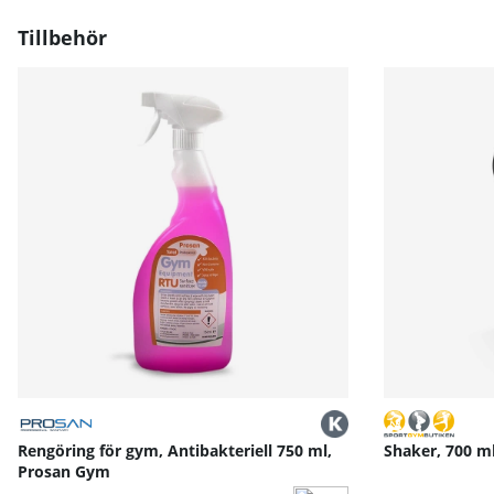
Den tydliga Black-Light-displayen visar tid, distans, puls,
Med bluetooth och USB-stöd kan du koppla in surfplat
Tillbehör
Motstånd kan automatiskt justeras efter valda rutter e
Rekommendation & användningsområden
Presidio lämpar sig för dig som söker hög kvalitet, prec
Oavsett om fokus ligger på hälsa, kondition eller rehabi
För bästa resultat: säkerställ att cykeln står på ett sta
Kontrollera regelbundet att alla fästelement är åtdragn
Tekniska data & dimensioner:
Mått (L × B × H): 107 × 59 × 150 cm
Vikt: cirka 48,5 kg
Pedalavstånd: 18 cm
Vevlängd: 21 cm
Justerbar sadel: 11 steg
Belastning: elektroniskt styrt i 41 nivåer
Strömförsörjning: 230 V, 50 Hz
Transporthjul integrerade för enklare förflyttning
Rengöring för gym, Antibakteriell 750 ml,
Shaker, 700 m
Prosan Gym
Hammer Workouts