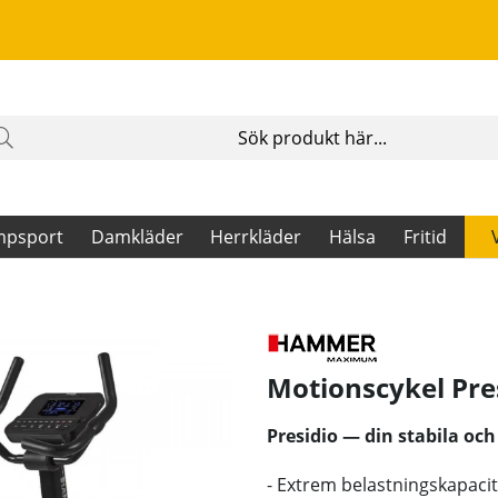
mpsport
Damkläder
Herrkläder
Hälsa
Fritid
Motionscykel Pre
Presidio — din stabila oc
- Extrem belastningskapacit