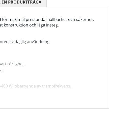
 0 AV 5 ANTAL BETYG 0
L EN PRODUKTFRÅGA
för maximal prestanda, hållbarhet och säkerhet.
t konstruktion och låga insteg.
 intensiv daglig användning.
att rörlighet.
v.
20–400 W, oberoende av trampfrekvens.