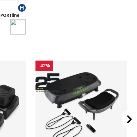
SPORTline
-42%