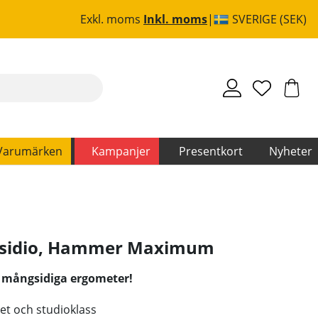
Exkl. moms
Inkl. moms
SVERIGE (SEK)
Varumärken
Kampanjer
Presentkort
Nyheter
sidio
,
Hammer Maximum
h mångsidiga ergometer!
et och studioklass