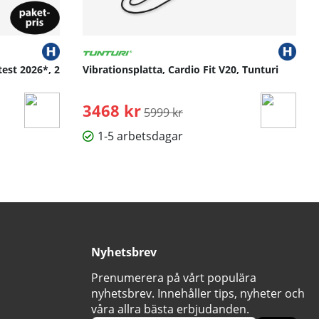
h uppnå dina individuella fitnessmål i 10 till 50 minuters
test 2026*, 2
Vibrationsplatta, Cardio Fit V20, Tunturi
3468 kr
Ordinarie pris:
5999 kr
1-5 arbetsdagar
Nyhetsbrev
Prenumerera på vårt populära
nyhetsbrev. Innehåller tips, nyheter och
våra allra bästa erbjudanden.