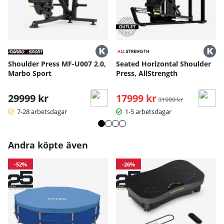
Mått och specifikationer:
Längd: 177 cm
Bredd: 137 cm
Höjd: 175 cm
Vikt: 139 kg
Max användarvikt: 200 kg
Max belastning: 150 kg per sida
Shoulder Press MF-U007 2.0,
Seated Horizontal Shoulder
Kompatibilitet: 50 mm (även stöd för 30 mm) viktskivor
Marbo Sport
Press, AllStrength
Material: Stål, PU, aluminium
Muskelgrupper: Axlar, triceps, övre rygg
29999 kr
17999 kr
Ordinarie pris:
31999 kr
Bruksanvisning / manual »
7-28 arbetsdagar
1-5 arbetsdagar
Andra köpte även
-52%
-26%