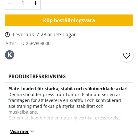
Köp beställningsvara
Leverans:
7-28 arbetsdagar
Artnr:
TU-25PVP08000
PRODUKTBESKRIVNING
Plate Loaded för starka, stabila och välutvecklade axlar!
Denna shoulder press från Tunturi Platinum-serien är
framtagen för att leverera en kraftfull och kontrollerad
axelträning med fokus på styrka, stabilitet och
muskelbalans.
Genom att kombinera en naturlig vertikal pressrörelse
med plate loaded-motstånd får du en träningsupplevelse
som efterliknar fria vikter – men med maskinens säkerhet
Visa mer
och kontroll.