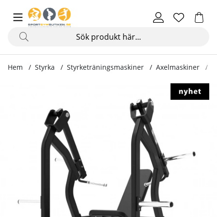
Hem
Styrka
Styrketräningsmaskiner
Axelmaskiner
S
Produktbilder Shoulder Press Platinum