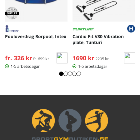
Poolöverdrag Rörpool, Intex
Cardio Fit V30 Vibration
plate, Tunturi
fr. 326 kr
Ordinarie pris:
1690 kr
Ordinarie pris:
fr. 699 kr
2295 kr
1-5 arbetsdagar
1-5 arbetsdagar