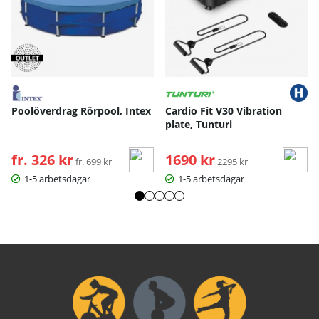
Poolöverdrag Rörpool, Intex
Cardio Fit V30 Vibration
plate, Tunturi
fr. 326 kr
Ordinarie pris:
1690 kr
Ordinarie pris:
fr. 699 kr
2295 kr
1-5 arbetsdagar
1-5 arbetsdagar