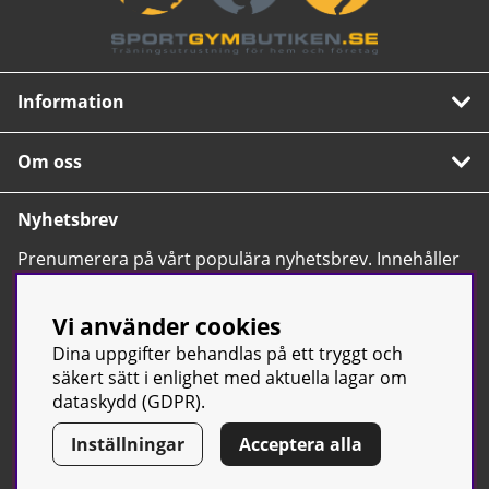
Information
Om oss
Nyhetsbrev
Prenumerera på vårt populära nyhetsbrev. Innehåller
tips, nyheter och våra allra bästa erbjudanden.
OK
Vi använder cookies
Dina uppgifter behandlas på ett tryggt och
säkert sätt i enlighet med aktuella lagar om
dataskydd (GDPR).
Inställningar
Acceptera alla
© Sport & Gym Butiken JTC AB |
Kontakta oss
| All rights reserved
| Org.nr: 556668-7058 | Tel: 0500-42 87 00