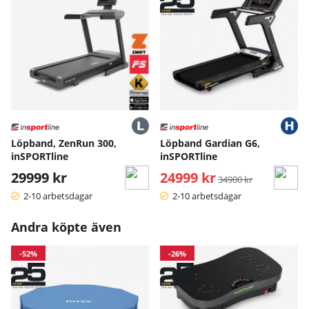
Löpband, ZenRun 300,
Löpband Gardian G6,
inSPORTline
inSPORTline
29999 kr
24999 kr
Ordinarie pris:
34900 kr
2-10 arbetsdagar
2-10 arbetsdagar
Andra köpte även
-52%
-26%