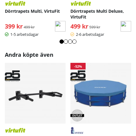
Dörrtrapets Multi, VirtuFit
Dörrtrapets Multi Deluxe,
VirtuFit
399 kr
Ordinarie pris:
499 kr
Ordinarie pris:
499 kr
599 kr
1-5 arbetsdagar
2-6 arbetsdagar
Andra köpte även
-52%