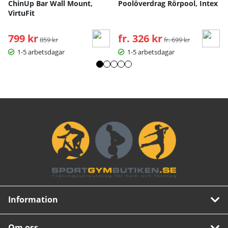
ChinUp Bar Wall Mount,
Poolöverdrag Rörpool, Intex
VirtuFit
799 kr
Ordinarie pris:
fr. 326 kr
Ordinarie pris:
859 kr
fr. 699 kr
1-5 arbetsdagar
1-5 arbetsdagar
Information
Om oss